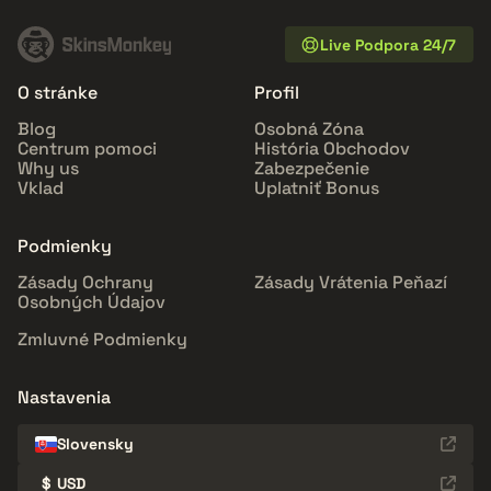
Live Podpora 24/7
O stránke
Profil
Blog
Osobná Zóna
Centrum pomoci
História Obchodov
Why us
Zabezpečenie
Vklad
Uplatniť Bonus
Podmienky
Zásady Ochrany
Zásady Vrátenia Peňazí
Osobných Údajov
Zmluvné Podmienky
Nastavenia
Slovensky
$
USD