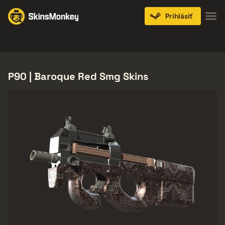
Prihlásiť
Knives
Gloves
Pistols
Rifles
SMGs
P90 | Baroque Red Smg Skins