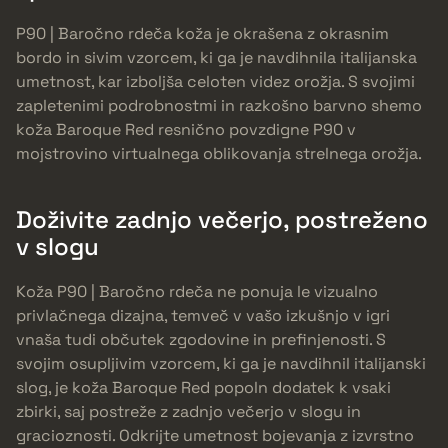
P90 | Baročno rdeča koža je okrašena z okrasnim
bordo in sivim vzorcem, ki ga je navdihnila italijanska
umetnost, kar izboljša celoten videz orožja. S svojimi
zapletenimi podrobnostmi in razkošno barvno shemo
koža Baroque Red resnično povzdigne P90 v
mojstrovino virtualnega oblikovanja strelnega orožja.
Doživite zadnjo večerjo, postreženo
v slogu
Koža P90 | Baročno rdeča ne ponuja le vizualno
privlačnega dizajna, temveč v vašo izkušnjo v igri
vnaša tudi občutek zgodovine in prefinjenosti. S
svojim osupljivim vzorcem, ki ga je navdihnil italijanski
slog, je koža Baroque Red popoln dodatek k vsaki
zbirki, saj postreže z zadnjo večerjo v slogu in
gracioznosti. Odkrijte umetnost bojevanja z izvrstno