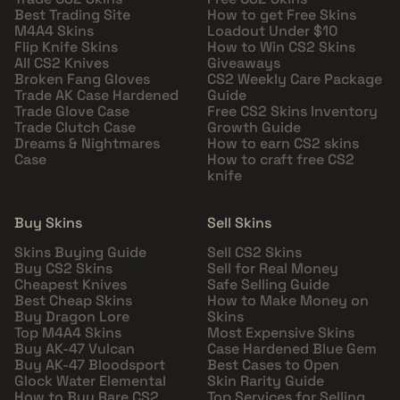
Best Trading Site
How to get Free Skins
M4A4 Skins
Loadout Under $10
Flip Knife Skins
How to Win CS2 Skins
All CS2 Knives
Giveaways
Broken Fang Gloves
CS2 Weekly Care Package
Trade AK Case Hardened
Guide
Trade Glove Case
Free CS2 Skins Inventory
Trade Clutch Case
Growth Guide
Dreams & Nightmares
How to earn CS2 skins
Case
How to craft free CS2
knife
Buy Skins
Sell Skins
Skins Buying Guide
Sell CS2 Skins
Buy CS2 Skins
Sell for Real Money
Cheapest Knives
Safe Selling Guide
Best Cheap Skins
How to Make Money on
Buy Dragon Lore
Skins
Top M4A4 Skins
Most Expensive Skins
Buy AK-47 Vulcan
Case Hardened Blue Gem
Buy AK-47 Bloodsport
Best Cases to Open
Glock Water Elemental
Skin Rarity Guide
How to Buy Rare CS2
Top Services for Selling