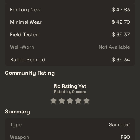
Factory New
$ 42.83
Minimal Wear
$ 42.79
Field-Tested
$ 35.37
Well-Worn
Not Available
Battle-Scarred
$ 35.34
Community Rating
No Rating Yet
Rated by 0 users
Summary
Type
Samopaľ
Weapon
P90