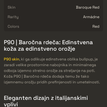
Skin
Baroque Red
Rarity
Armádne
Colors
Red
P90 | Baročna rdeča: Edinstvena
koža za edinstveno orožje
P90 skin
, ki ga odlikuje edinstvena oblika bullpup, je
zaradi velike prostornine nabojnika in minimalnega
odboja izjemno strelno orožje za streljanje na poti.
Koža P90 | Baročno rdeča dodaja temu že tako
izjemnemu orožju pridih prefinjenosti in umetelnosti.
Eleganten dizajn z italijanskimi
vplivi