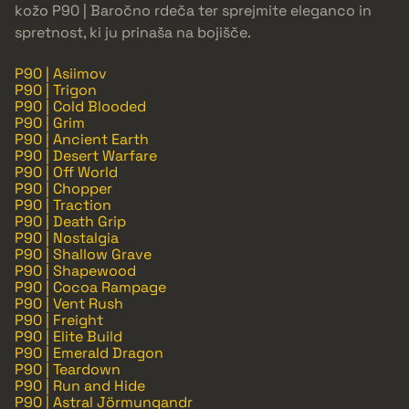
kožo P90 | Baročno rdeča ter sprejmite eleganco in
spretnost, ki ju prinaša na bojišče.
P90 | Asiimov
P90 | Trigon
P90 | Cold Blooded
P90 | Grim
P90 | Ancient Earth
P90 | Desert Warfare
P90 | Off World
P90 | Chopper
P90 | Traction
P90 | Death Grip
P90 | Nostalgia
P90 | Shallow Grave
P90 | Shapewood
P90 | Cocoa Rampage
P90 | Vent Rush
P90 | Freight
P90 | Elite Build
P90 | Emerald Dragon
P90 | Teardown
P90 | Run and Hide
P90 | Astral Jörmungandr