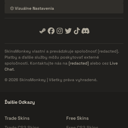
Vizuálne Nastavenia
SkinsMonkey vlastní a prevádzkuje spoločnosť
[redacted]
.
Platby a ďalšie služby môžu poskytovať externé
spoločnosti. Kontaktujte nás na
[redacted]
alebo cez
Live
Chat
.
© 2026 SkinsMonkey | Všetky práva vyhradené.
Ďalšie Odkazy
Trade Skins
Free Skins
Trade CS2 Skins
Free CS2 Skins