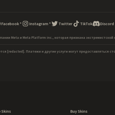
Facebook
*
Instagram
*
Twitter
TikTok
Discord
пании Meta и Meta Platform inc., которая признана экстремистской 
ется
[redacted]
. Платежи и другие услуги могут предоставляться с
 Skins
Buy Skins