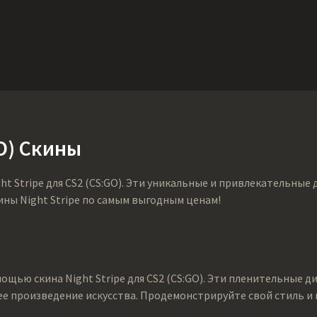
Ништяки
Поддержка
Еще
SMGs
Heavy
Charms
Agents
Co
GO) Скины
ht Stripe для CS2 (CS:GO). Эти уникальные и привлекательны
ины Night Stripe по самым выгодным ценам!
щью скина Night Stripe для CS2 (CS:GO). Эти пленительные д
ее произведение искусства. Продемонстрируйте свой стиль 