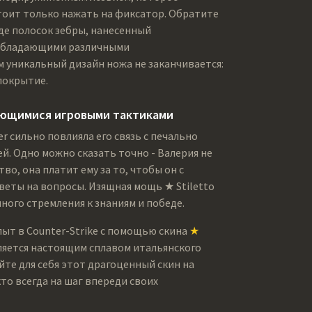
тоит только нажать на фиксатор. Обратите
де полосок зебры, нанесенный
обладающими различными
 уникальный дизайн ножа не заканчивается:
покрытие.
ающимися игровыми тактиками
ter сильно повлияла его связь с печально
. Одно можно сказать точно - Валерия не
о, она платит ему за то, чтобы он с
еты на вопросы. Изящная мощь ★ Stiletto
нного стремления к знаниям и победе.
пыт в Counter-Strike с помощью скина
★
вляется настоящим сплавом итальянского
йте для себя этот драгоценный скин на
то всегда на шаг впереди своих