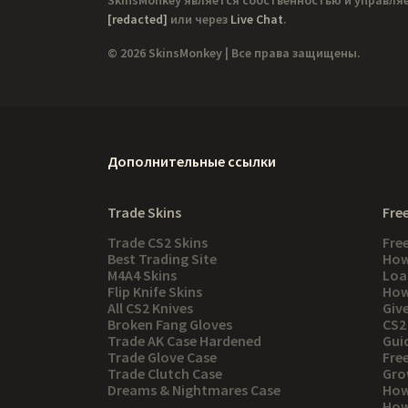
[redacted]
или через
Live Chat
.
© 2026 SkinsMonkey | Все права защищены.
Дополнительные ссылки
Trade Skins
Free
Trade CS2 Skins
Fre
Best Trading Site
How
M4A4 Skins
Loa
Flip Knife Skins
How
All CS2 Knives
Giv
Broken Fang Gloves
CS2
Trade AK Case Hardened
Gui
Trade Glove Case
Fre
Trade Clutch Case
Gro
Dreams & Nightmares Case
How
How 