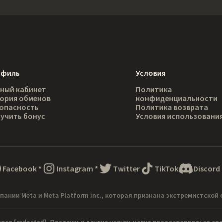
офиль
Условия
ный кабинет
Политика
ория обменов
конфиденциальности
опасность
Политика возврата
учить бонус
Условия использовани
Facebook
*
Instagram
*
Twitter
TikTok
Discord
пании Meta и Meta Platform inc., которая признана экстремистской 
ется
[redacted]
. Платежи и другие услуги могут предоставляться с