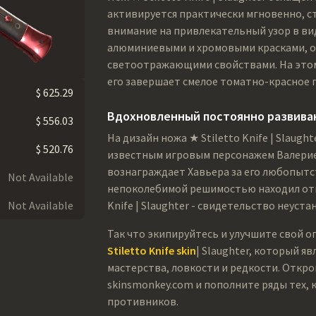
активируется практически мгновенно, с
внимание на привлекательный узор в ви
алюминиевыми и хромовыми красками, 
светоотражающими свойствами. На этом
его завершает смелое томатно-красное 
$ 625.29
Вдохновленный постоянно развив
$ 556.03
На дизайн ножа ★ Stiletto Knife | Slaugh
$ 520.76
известным игровым персонажем Валерией
вознаграждает Хавьера за его любопытств
Not Available
непоколебимой решимостью находил отв
Not Available
Knife | Slaughter - свидетельство неуста
Так что экипируйтесь и улучшите свой о
Stiletto Knife skin
| Slaughter, который я
мастерства, ловкости и редкости. Откро
skinsmonkey.com и пополните ряды тех, к
противников.