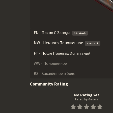
FN - Прямо С Завода
3 in stock
MW - Немного Поношенное
7 in stock
FT - После Полевых Испытаний
WW - Поношенное
BS - Закалённое в боях
Community Rating
No Rating Yet
Rated by 0 users