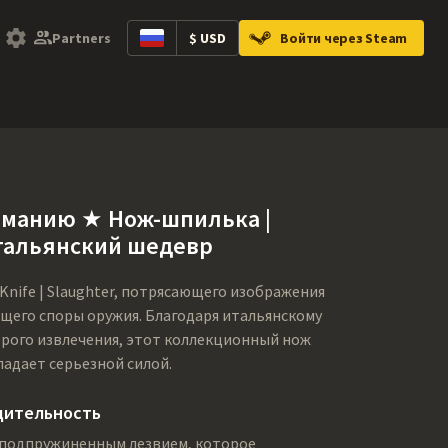
Partners
$ USD
Войти через Steam
ntainers
Music Kits
Pins
Patches
Gra
иманию ★ Нож-шпилька |
итальянский шедевр
Knife | Slaughter, потрясающего изображения
щего споры оружия. Благодаря итальянскому
рого извлечения, этот коллекционный нож
ладает серьезной силой.
дительность
ен подпружиненным лезвием, которое