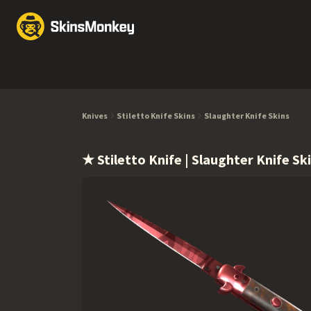
Обмен скинов
Market
Knives
Gloves
Pistols
Rifles
Knives
Stiletto Knife Skins
Slaughter Knife Skins
★ Stiletto Knife | Slaughter Knife Sk