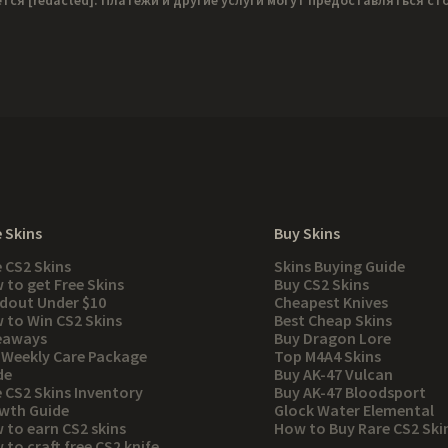
 Skins
Buy Skins
e CS2 Skins
Skins Buying Guide
 to get Free Skins
Buy CS2 Skins
dout Under $10
Cheapest Knives
 to Win CS2 Skins
Best Cheap Skins
eaways
Buy Dragon Lore
 Weekly Care Package
Top M4A4 Skins
de
Buy AK-47 Vulcan
e CS2 Skins Inventory
Buy AK-47 Bloodsport
wth Guide
Glock Water Elemental
 to earn CS2 skins
How to Buy Rare CS2 Ski
to craft free CS2 knife