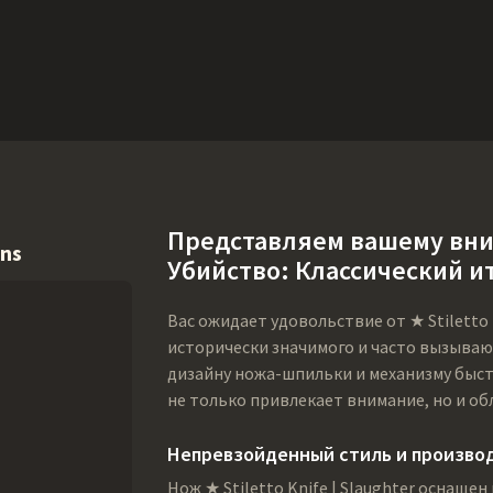
Ништяки
Поддержка
Еще
SMGs
Heavy
Charms
Agents
Co
Представляем вашему вн
ins
Убийство: Классический 
Вас ожидает удовольствие от ★ Stiletto 
исторически значимого и часто вызываю
дизайну ножа-шпильки и механизму быст
не только привлекает внимание, но и об
Непревзойденный стиль и произво
Нож ★ Stiletto Knife | Slaughter оснащ