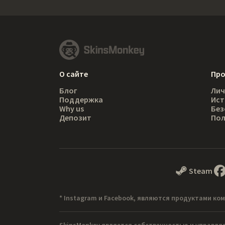
О сайте
Пр
Блог
Лич
Поддержка
Ист
Why us
Без
Депозит
Пол
Steam
* Instagram и Facebook, являются продуктами ком
SkinsMonkey является собственностью и управля