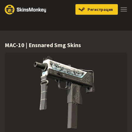
Регистрация
Knives
Gloves
Pistols
Rifles
SMGs
MAC-10 | Ensnared Smg Skins