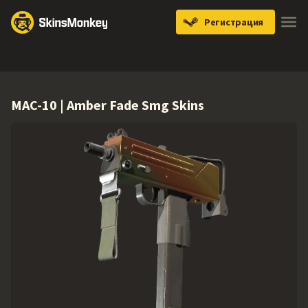
Регистрация
Knives
Gloves
Pistols
Rifles
SMGs
MAC-10 | Amber Fade Smg Skins