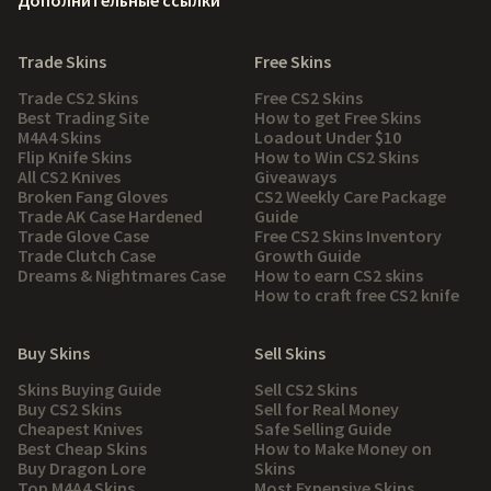
Дополнительные ссылки
Trade Skins
Free Skins
Trade CS2 Skins
Free CS2 Skins
Best Trading Site
How to get Free Skins
M4A4 Skins
Loadout Under $10
Flip Knife Skins
How to Win CS2 Skins
All CS2 Knives
Giveaways
Broken Fang Gloves
CS2 Weekly Care Package
Trade AK Case Hardened
Guide
Trade Glove Case
Free CS2 Skins Inventory
Trade Clutch Case
Growth Guide
Dreams & Nightmares Case
How to earn CS2 skins
How to craft free CS2 knife
Buy Skins
Sell Skins
Skins Buying Guide
Sell CS2 Skins
Buy CS2 Skins
Sell for Real Money
Cheapest Knives
Safe Selling Guide
Best Cheap Skins
How to Make Money on
Buy Dragon Lore
Skins
Top M4A4 Skins
Most Expensive Skins