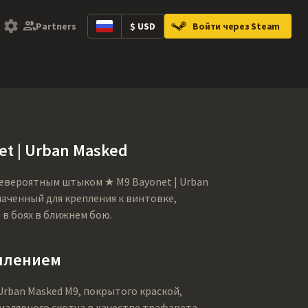
Partners
$ USD
Войти через Steam
ntainers
Music Kits
Pins
Patches
Gra
t | Urban Masked
невероятным штыком ★ M9 Bayonet | Urban
аченный для крепления к винтовке,
в боях в ближнем бою.
ылением
rban Masked M9, покрытого краской,
алярного скотча в качестве трафарета.