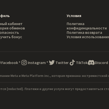
офиль
Условия
ный кабинет
Политика
ория обменов
конфиденциальности
опасность
Политика возврата
учить бонус
Условия использовани
Facebook
*
Instagram
*
Twitter
TikTok
Discord
пании Meta и Meta Platform inc., которая признана экстремистской 
ется
[redacted]
. Платежи и другие услуги могут предоставляться с