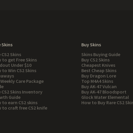
 Skins
Buy Skins
e CS2 Skins
Skins Buying Guide
 to get Free Skins
Buy CS2 Skins
dout Under $10
Cheapest Knives
 to Win CS2 Skins
Best Cheap Skins
eaways
Buy Dragon Lore
 Weekly Care Package
Top M4A4 Skins
de
Buy AK-47 Vulcan
e CS2 Skins Inventory
Buy AK-47 Bloodsport
wth Guide
Glock Water Elemental
 to earn CS2 skins
How to Buy Rare CS2 Ski
to craft free CS2 knife