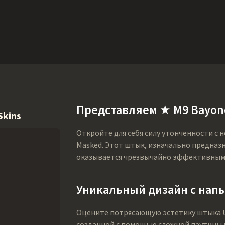
Ништяки
Поддержка
Еще
SMGs
Heavy
Charms
Agents
Co
Представляем ★ M9 Bayone
Skins
Откройте для себя силу утонченности с 
Masked. Этот штык, изначально предназн
оказывается чрезвычайно эффективным 
Уникальный дизайн с нап
Оцените потрясающую эстетику штыка U
созданной с помощью сложной паутины м