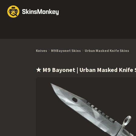
Обмен скинов
Market
Knives
Gloves
Pistols
Rifles
Knives
M9 Bayonet Skins
Urban Masked Knife Skins
★ M9 Bayonet | Urban Masked Knife 