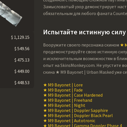
Замысловатый узор демонстрирует насто
обязательным для любого фаната Counter
Испытайте истинную силу с
$ 1,129.15
Вооружите своего персонажа скином
★ M
$ 549.56
продемонстрируйте свою истинную силу 
и исключительным возможностям в ближ
$ 475.13
опыт на SkinsMonkey.com. Не упустите 
$ 449.00
скина ★ M9 Bayonet | Urban Masked уже се
$ 448.53
★ M9 Bayonet | Lore
★ M9 Bayonet | Fade
★ M9 Bayonet | Case Hardened
★ M9 Bayonet | Freehand
★ M9 Bayonet | Night
★ M9 Bayonet | Doppler Sapphire
★ M9 Bayonet | Doppler Black Pearl
★ M9 Bayonet | Autotronic
★ M9 Bayonet | Gamma Doppler Phase 4