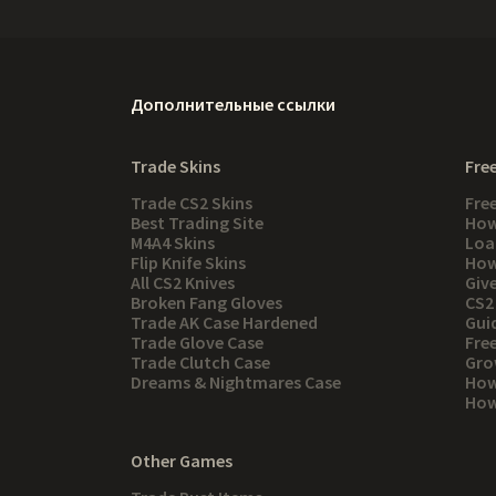
Дополнительные ссылки
Trade Skins
Free
Trade CS2 Skins
Fre
Best Trading Site
How
M4A4 Skins
Loa
Flip Knife Skins
How
All CS2 Knives
Giv
Broken Fang Gloves
CS2
Trade AK Case Hardened
Gui
Trade Glove Case
Fre
Trade Clutch Case
Gro
Dreams & Nightmares Case
How
How 
Other Games