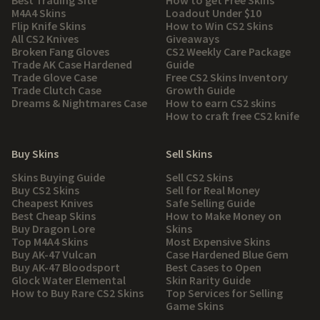
Best Trading Site
How to get Free Skins
M4A4 Skins
Loadout Under $10
Flip Knife Skins
How to Win CS2 Skins
All CS2 Knives
Giveaways
Broken Fang Gloves
CS2 Weekly Care Package
Trade AK Case Hardened
Guide
Trade Glove Case
Free CS2 Skins Inventory
Trade Clutch Case
Growth Guide
Dreams & Nightmares Case
How to earn CS2 skins
How to craft free CS2 knife
Buy Skins
Sell Skins
Skins Buying Guide
Sell CS2 Skins
Buy CS2 Skins
Sell for Real Money
Cheapest Knives
Safe Selling Guide
Best Cheap Skins
How to Make Money on
Buy Dragon Lore
Skins
Top M4A4 Skins
Most Expensive Skins
Buy AK-47 Vulcan
Case Hardened Blue Gem
Buy AK-47 Bloodsport
Best Cases to Open
Glock Water Elemental
Skin Rarity Guide
How to Buy Rare CS2 Skins
Top Services for Selling
Game Skins