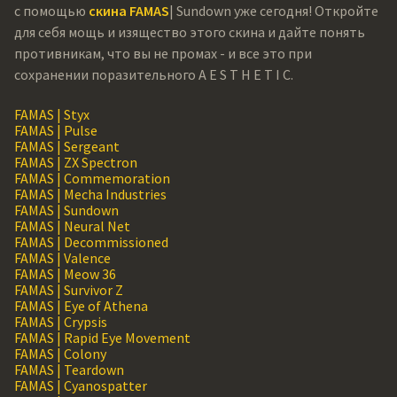
с помощью
скина FAMAS
| Sundown уже сегодня! Откройте
для себя мощь и изящество этого скина и дайте понять
противникам, что вы не промах - и все это при
сохранении поразительного A E S T H E T I C.
FAMAS | Styx
FAMAS | Pulse
FAMAS | Sergeant
FAMAS | ZX Spectron
FAMAS | Commemoration
FAMAS | Mecha Industries
FAMAS | Sundown
FAMAS | Neural Net
FAMAS | Decommissioned
FAMAS | Valence
FAMAS | Meow 36
FAMAS | Survivor Z
FAMAS | Eye of Athena
FAMAS | Crypsis
FAMAS | Rapid Eye Movement
FAMAS | Colony
FAMAS | Teardown
FAMAS | Cyanospatter