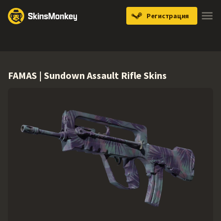
Регистрация
Knives
Gloves
Pistols
Rifles
SMGs
FAMAS | Sundown Assault Rifle Skins