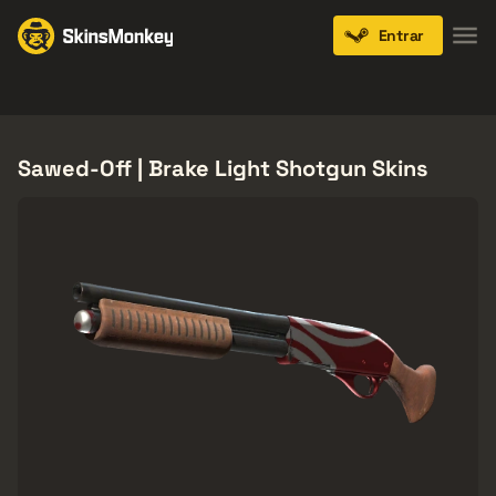
Entrar
Knives
Gloves
Pistols
Rifles
SMGs
Sawed-Off | Brake Light Shotgun Skins