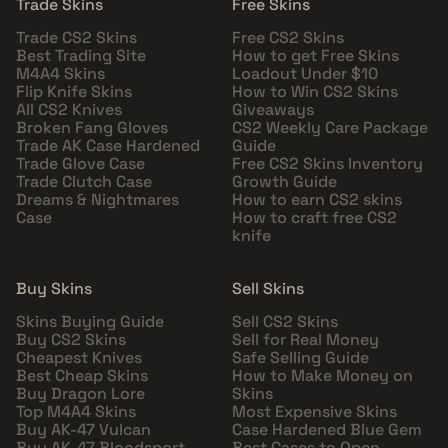
Trade Skins
Free Skins
Trade CS2 Skins
Free CS2 Skins
Best Trading Site
How to get Free Skins
M4A4 Skins
Loadout Under $10
Flip Knife Skins
How to Win CS2 Skins
All CS2 Knives
Giveaways
Broken Fang Gloves
CS2 Weekly Care Package
Trade AK Case Hardened
Guide
Trade Glove Case
Free CS2 Skins Inventory
Trade Clutch Case
Growth Guide
Dreams & Nightmares
How to earn CS2 skins
Case
How to craft free CS2
knife
Buy Skins
Sell Skins
Skins Buying Guide
Sell CS2 Skins
Buy CS2 Skins
Sell for Real Money
Cheapest Knives
Safe Selling Guide
Best Cheap Skins
How to Make Money on
Buy Dragon Lore
Skins
Top M4A4 Skins
Most Expensive Skins
Buy AK-47 Vulcan
Case Hardened Blue Gem
Buy AK-47 Bloodsport
Best Cases to Open