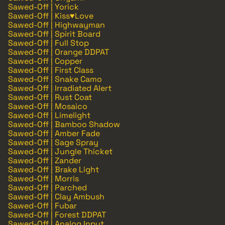
Sawed-Off | Yorick
Sawed-Off | Kiss♥Love
Sawed-Off | Highwayman
Sawed-Off | Spirit Board
Sawed-Off | Full Stop
Sawed-Off | Orange DDPAT
Sawed-Off | Copper
Sawed-Off | First Class
Sawed-Off | Snake Camo
Sawed-Off | Irradiated Alert
Sawed-Off | Rust Coat
Sawed-Off | Mosaico
Sawed-Off | Limelight
Sawed-Off | Bamboo Shadow
Sawed-Off | Amber Fade
Sawed-Off | Sage Spray
Sawed-Off | Jungle Thicket
Sawed-Off | Zander
Sawed-Off | Brake Light
Sawed-Off | Morris
Sawed-Off | Parched
Sawed-Off | Clay Ambush
Sawed-Off | Fubar
Sawed-Off | Forest DDPAT
Sawed-Off | Analog Input