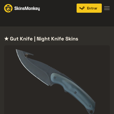
Entrar
Knives
Gloves
Pistols
Rifles
SMGs
★ Gut Knife | Night Knife Skins