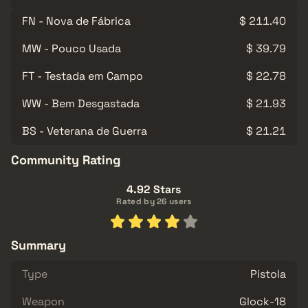
FN - Nova de Fábrica
$ 211.40
MW - Pouco Usada
$ 39.79
FT - Testada em Campo
$ 22.78
WW - Bem Desgastada
$ 21.93
BS - Veterana de Guerra
$ 21.21
Community Rating
4.92 Stars
Rated by 26 users
Summary
Type
Pistola
Weapon
Glock-18