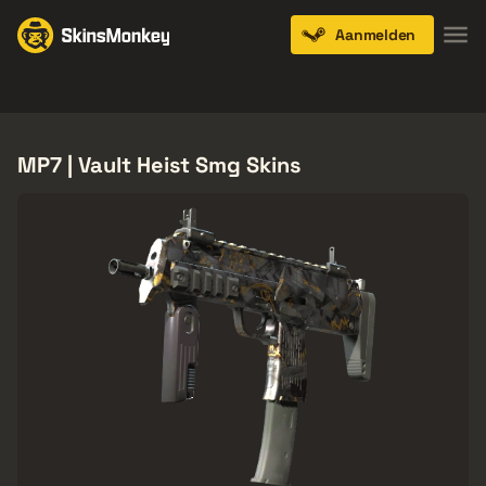
Aanmelden
Knives
Gloves
Pistols
Rifles
SMGs
MP7 | Vault Heist Smg Skins