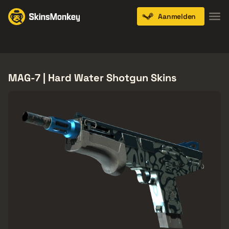
Aanmelden
Knives
Gloves
Pistols
Rifles
SMGs
MAG-7 | Hard Water Shotgun Skins