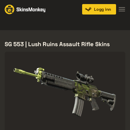
Logg inn
Knives
Gloves
Pistols
Rifles
SMGs
SG 553 | Lush Ruins Assault Rifle Skins