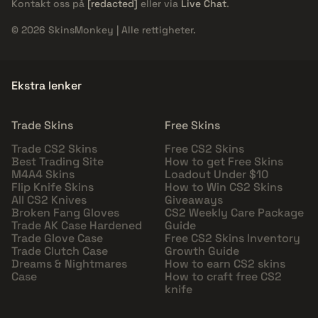
Kontakt oss på
[redacted]
eller via
Live Chat
.
© 2026 SkinsMonkey | Alle rettigheter.
Ekstra lenker
Trade Skins
Free Skins
Trade CS2 Skins
Free CS2 Skins
Best Trading Site
How to get Free Skins
M4A4 Skins
Loadout Under $10
Flip Knife Skins
How to Win CS2 Skins
All CS2 Knives
Giveaways
Broken Fang Gloves
CS2 Weekly Care Package
Trade AK Case Hardened
Guide
Trade Glove Case
Free CS2 Skins Inventory
Trade Clutch Case
Growth Guide
Dreams & Nightmares
How to earn CS2 skins
Case
How to craft free CS2
knife