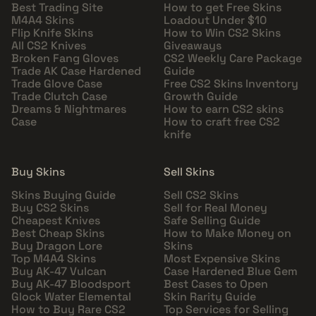
Best Trading Site
How to get Free Skins
M4A4 Skins
Loadout Under $10
Flip Knife Skins
How to Win CS2 Skins
All CS2 Knives
Giveaways
Broken Fang Gloves
CS2 Weekly Care Package
Trade AK Case Hardened
Guide
Trade Glove Case
Free CS2 Skins Inventory
Trade Clutch Case
Growth Guide
Dreams & Nightmares
How to earn CS2 skins
Case
How to craft free CS2
knife
Buy Skins
Sell Skins
Skins Buying Guide
Sell CS2 Skins
Buy CS2 Skins
Sell for Real Money
Cheapest Knives
Safe Selling Guide
Best Cheap Skins
How to Make Money on
Buy Dragon Lore
Skins
Top M4A4 Skins
Most Expensive Skins
Buy AK-47 Vulcan
Case Hardened Blue Gem
Buy AK-47 Bloodsport
Best Cases to Open
Glock Water Elemental
Skin Rarity Guide
How to Buy Rare CS2
Top Services for Selling