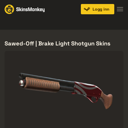
Logg inn
Knives
Gloves
Pistols
Rifles
SMGs
Sawed-Off | Brake Light Shotgun Skins