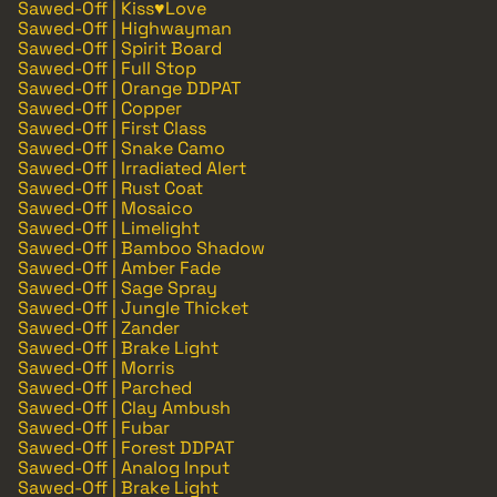
Sawed-Off | Kiss♥Love
Sawed-Off | Highwayman
Sawed-Off | Spirit Board
Sawed-Off | Full Stop
Sawed-Off | Orange DDPAT
Sawed-Off | Copper
Sawed-Off | First Class
Sawed-Off | Snake Camo
Sawed-Off | Irradiated Alert
Sawed-Off | Rust Coat
Sawed-Off | Mosaico
Sawed-Off | Limelight
Sawed-Off | Bamboo Shadow
Sawed-Off | Amber Fade
Sawed-Off | Sage Spray
Sawed-Off | Jungle Thicket
Sawed-Off | Zander
Sawed-Off | Brake Light
Sawed-Off | Morris
Sawed-Off | Parched
Sawed-Off | Clay Ambush
Sawed-Off | Fubar
Sawed-Off | Forest DDPAT
Sawed-Off | Analog Input
Sawed-Off | Brake Light