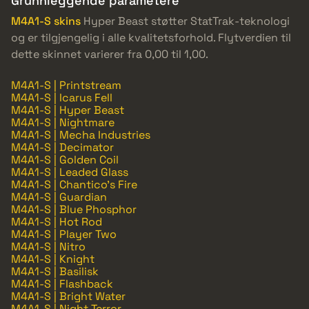
Grunnleggende parametere
M4A1-S skins
Hyper Beast støtter StatTrak-teknologi
og er tilgjengelig i alle kvalitetsforhold. Flytverdien til
dette skinnet varierer fra 0,00 til 1,00.
M4A1-S | Printstream
M4A1-S | Icarus Fell
M4A1-S | Hyper Beast
M4A1-S | Nightmare
M4A1-S | Mecha Industries
M4A1-S | Decimator
M4A1-S | Golden Coil
M4A1-S | Leaded Glass
M4A1-S | Chantico's Fire
M4A1-S | Guardian
M4A1-S | Blue Phosphor
M4A1-S | Hot Rod
M4A1-S | Player Two
M4A1-S | Nitro
M4A1-S | Knight
M4A1-S | Basilisk
M4A1-S | Flashback
M4A1-S | Bright Water
M4A1-S | Night Terror