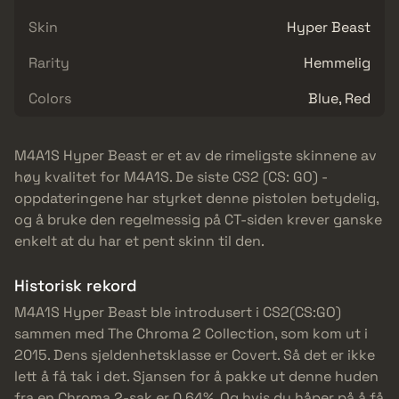
Skin
Hyper Beast
Rarity
Hemmelig
Colors
Blue, Red
M4A1S Hyper Beast er et av de rimeligste skinnene av
høy kvalitet for M4A1S. De siste CS2 (CS: GO) -
oppdateringene har styrket denne pistolen betydelig,
og å bruke den regelmessig på CT-siden krever ganske
enkelt at du har et pent skinn til den.
Historisk rekord
M4A1S Hyper Beast ble introdusert i CS2(CS:GO)
sammen med The Chroma 2 Collection, som kom ut i
2015. Dens sjeldenhetsklasse er Covert. Så det er ikke
lett å få tak i det. Sjansen for å pakke ut denne huden
fra en Chroma 2-sak er 0,64%. Og hvis du håper på å få