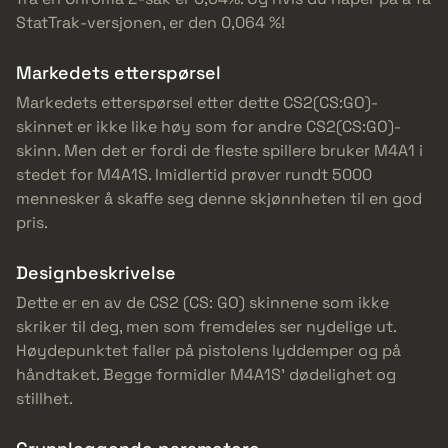
StatTrak-versjonen, er den 0,064 %!
Markedets etterspørsel
Markedets etterspørsel etter dette CS2(CS:GO)-
skinnet er ikke like høy som for andre CS2(CS:GO)-
skinn. Men det er fordi de fleste spillere bruker M4A1 i
stedet for M4A1S. Imidlertid prøver rundt 5000
mennesker å skaffe seg denne skjønnheten til en god
pris.
Designbeskrivelse
Dette er en av de CS2 (CS: GO) skinnene som ikke
skriker til deg, men som fremdeles ser nydelige ut.
Høydepunktet faller på pistolens lyddemper og på
håndtaket. Begge formidler M4A1S’ dødelighet og
stillhet.