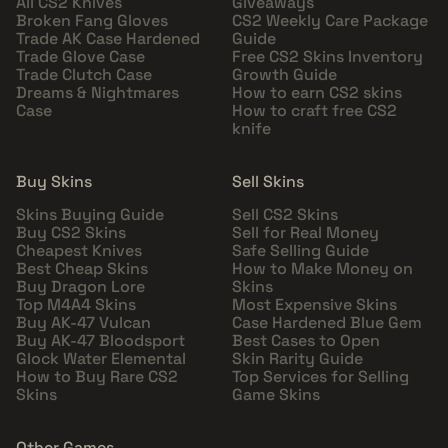
All CS2 Knives
Giveaways
Broken Fang Gloves
CS2 Weekly Care Package
Trade AK Case Hardened
Guide
Trade Glove Case
Free CS2 Skins Inventory
Trade Clutch Case
Growth Guide
Dreams & Nightmares
How to earn CS2 skins
Case
How to craft free CS2
knife
Buy Skins
Sell Skins
Skins Buying Guide
Sell CS2 Skins
Buy CS2 Skins
Sell for Real Money
Cheapest Knives
Safe Selling Guide
Best Cheap Skins
How to Make Money on
Buy Dragon Lore
Skins
Top M4A4 Skins
Most Expensive Skins
Buy AK-47 Vulcan
Case Hardened Blue Gem
Buy AK-47 Bloodsport
Best Cases to Open
Glock Water Elemental
Skin Rarity Guide
How to Buy Rare CS2
Top Services for Selling
Skins
Game Skins
Other Games