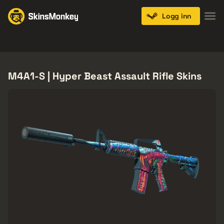
Logg inn
Knives
Gloves
Pistols
Rifles
SMGs
M4A1-S | Hyper Beast Assault Rifle Skins