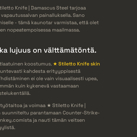
iletto Knife | Damascus Steel tarjoaa
vapautussalvan painalluksella. Sano
iselle - tämä kaunotar varmistaa, että olet
iken nopeatempoisessa maailmassa.
nka lujuus on välttämätöntä.
utlaatuinen koostumus.
★ Stiletto Knife skin
tuntevasti kahdesta erityyppisestä
Yhdistäminen ei ole vain visuaalisesti upea,
nemmän kuin kykenevä vastaamaan
telukentällä.
työtaitoa ja voimaa ★ Stiletto Knife |
on suunniteltu parantamaan Counter-Strike-
nkey.comista ja nauti tämän veitsen
ylistä.