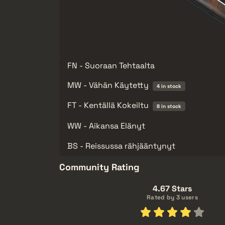
FN - Suoraan Tehtaalta
MW - Vähän Käytetty
4 in stock
FT - Kentällä Kokeiltu
8 in stock
WW - Aikansa Elänyt
BS - Reissussa rähjääntynyt
Community Rating
4.67 Stars
Rated by 3 users