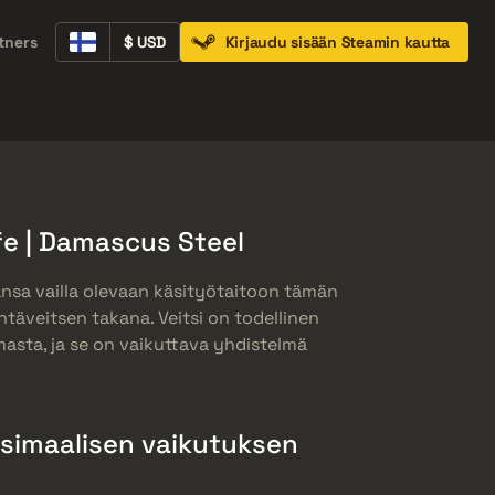
tners
$ USD
Kirjaudu sisään Steamin kautta
Containers
Music Kits
Pins
Patches
ife | Damascus Steel
ansa vailla olevaan käsityötaitoon tämän
entäveitsen takana. Veitsi on todellinen
asta, ja se on vaikuttava yhdistelmä
simaalisen vaikutuksen