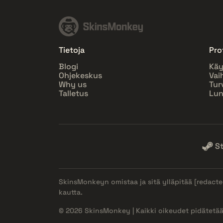
Tietoja
Prof
Blogi
Käy
Ohjekeskus
Vai
Why us
Tur
Talletus
Lun
S
SkinsMonkeyn omistaa ja sitä ylläpitää
[redacte
kautta.
© 2026 SkinsMonkey | Kaikki oikeudet pidätetää