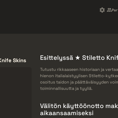
t
Ilmaislahjat
Ohjekeskus
Lisää
Par
SMGs
Heavy
Charms
Agents
Esittelyssä ★ Stiletto Kn
Knife Skins
Tutustu rikkaaseen historiaan ja verta
hienon italialaistyylisen Stiletto-kytk
osoitus taidon ja päättäväisyyden voim
toiminnallisuutta ja tyyliä.
Välitön käyttöönotto mak
aikaansaamiseksi