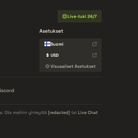
Live-tuki 24/7
Asetukset
Suomi
$
USD
Visuaaliset Asetukset
iscord
ja. Ota meihin yhteyttä
[redacted]
tai
Live Chat