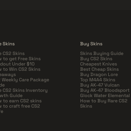
e Skins
Buy Skins
e CS2 Skins
Skins Buying Guide
 to get Free Skins
Buy CS2 Skins
dout Under $10
Cheapest Knives
 to Win CS2 Skins
Best Cheap Skins
eaways
Buy Dragon Lore
 Weekly Care Package
Top M4A4 Skins
de
Buy AK-47 Vulcan
e CS2 Skins Inventory
Buy AK-47 Bloodsport
wth Guide
Glock Water Elemental
 to earn CS2 skins
How to Buy Rare CS2
 to craft free CS2
Skins
fe