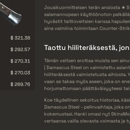
Jousikuormitteisen terän ansiosta ★ St
salamannopean käyttöönoton pelkällä 
hyvästit taittoveitsien kanssa hapuilem
aina valmiina toimintaan Counter-Str
$ 321.38
Taottu hiiliteräksestä, jo
$ 292.57
Tämän veitsen erottaa muista sen ain
$ 270.31
| Damascus Steel on valmistettu asian
$ 270.03
hiiliteräksestä valmistetusta aihiosta. 
vaan se takaa myös aseen, joka on e
$ 269.76
horjumattomaan päättäväisyyteesi tais
Koe täydellinen sekoitus historiaa, käsi
Damascus Steel - pelinvaihtaja, joka 
kokemustasi. Hanki omasi nyt SkinsMo
vertaansa vailla olevasta voimasta ja ty