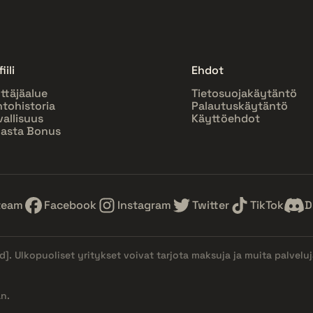
iili
Ehdot
ttäjäalue
Tietosuojakäytäntö
htohistoria
Palautuskäytäntö
vallisuus
Käyttöehdot
asta Bonus
team
Facebook
Instagram
Twitter
TikTok
D
d]
. Ulkopuoliset yritykset voivat tarjota maksuja ja muita palvelu
n.