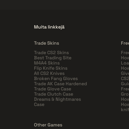
Muita linkkejä
Trade Skins
Fre
Trade CS2 Skins
Fre
Best Trading Site
How
M4A4 Skins
Loa
Flip Knife Skins
How
All CS2 Knives
Giv
Broken Fang Gloves
CS2
Trade AK Case Hardened
Gui
Trade Glove Case
Fre
Trade Clutch Case
Gro
Dreams & Nightmares
How
Case
How
kni
Other Games