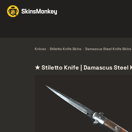
Vaihda skinejä
Marke
Knives
Gloves
Pistols
Rifles
Knives
Stiletto Knife Skins
Damascus Steel Knife Skins
★ Stiletto Knife | Damascus Steel 