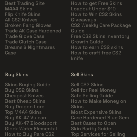
Best Trading Site
How to get Free Skins
M4A4 Skins
Loadout Under $10
Flip Knife Skins
How to Win CS2 Skins
All CS2 Knives
Giveaways
Broken Fang Gloves
CS2 Weekly Care Package
Trade AK Case Hardened
Guide
Trade Glove Case
Free CS2 Skins Inventory
Trade Clutch Case
Growth Guide
Dreams & Nightmares
How to earn CS2 skins
Case
How to craft free CS2
knife
Buy Skins
Sell Skins
Skins Buying Guide
Sell CS2 Skins
Buy CS2 Skins
Sell for Real Money
Cheapest Knives
Safe Selling Guide
Best Cheap Skins
How to Make Money on
Buy Dragon Lore
Skins
Top M4A4 Skins
Most Expensive Skins
Buy AK-47 Vulcan
Case Hardened Blue Gem
Buy AK-47 Bloodsport
Best Cases to Open
Glock Water Elemental
Skin Rarity Guide
How to Buy Rare CS2
Top Services for Selling