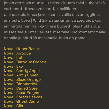
jonka erottuva muotoilu tekee sinusta taistelukentällä
varteenotettavan voiman. Kekseliäiden
ominaisuuksiensa ja vertaansa vailla olevan tyylinsä
ansiosta Nova | Wild Six antaa sinun strategioida kuin
ammattilainen, vaikka tiimisi budjetti olisi tiukka. Älä
missaa tilaisuutta varustautua tällä unohtumattomalla
nahalla ja näyttää maailmalle, kuka on pomo!
Nova | Hyper Beast
Nova | Antique
Nova | Koi
Nova | Baroque Orange
Nova | Exo
Nova | Candy Apple
Nova | Army Sheen
Nova | Blaze Orange
Nova | Bloomstick
Nova | Caged Steel
Nova | Clear Polymer
Nova | Forest Leaves
Nova | Ghost Camo
Nova | Gila