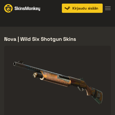
Kirjaudu sisään
Knives
Gloves
Pistols
Rifles
SMGs
Nova | Wild Six Shotgun Skins