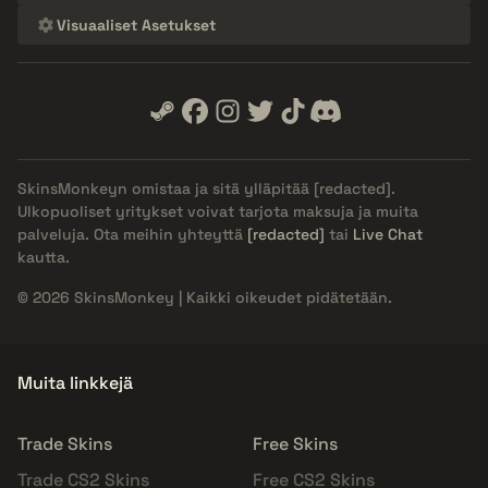
Visuaaliset Asetukset
SkinsMonkeyn omistaa ja sitä ylläpitää
[redacted]
.
Ulkopuoliset yritykset voivat tarjota maksuja ja muita
palveluja. Ota meihin yhteyttä
[redacted]
tai
Live Chat
kautta.
© 2026 SkinsMonkey | Kaikki oikeudet pidätetään.
Muita linkkejä
Trade Skins
Free Skins
Trade CS2 Skins
Free CS2 Skins