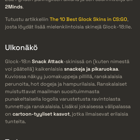
2Minds
.
Tutustu artikkeliin
The 10 Best Glock Skins in CS:GO
,
josta löydät lisää mielenkiintoisia skinejä Glock-18:lle.
Ulkonäkö
Glock-18:n
Snack Attack
-skinissä on (kuten nimestä
voi päätellä) kaikenlaisia
snackeja ja pikaruokaa
.
Kuviossa näkyy juomakuppeja pillillä, ranskalaisia
perunoita, hot dogeja ja hampurilaisia. Ranskalaiset
muistuttavat maailman suosituimmasta
punakeltaisella logolla varustetusta ravintolasta
tunnettuja ranskalaisia. Lisäksi jokaisessa välipalassa
on
cartoon-tyyliset kasvot
, jotka ilmaisevat erilaisia
tunteita.