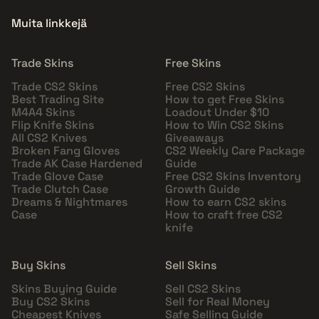
Muita linkkejä
Trade Skins
Free Skins
Trade CS2 Skins
Free CS2 Skins
Best Trading Site
How to get Free Skins
M4A4 Skins
Loadout Under $10
Flip Knife Skins
How to Win CS2 Skins
All CS2 Knives
Giveaways
Broken Fang Gloves
CS2 Weekly Care Package
Trade AK Case Hardened
Guide
Trade Glove Case
Free CS2 Skins Inventory
Trade Clutch Case
Growth Guide
Dreams & Nightmares
How to earn CS2 skins
Case
How to craft free CS2
knife
Buy Skins
Sell Skins
Skins Buying Guide
Sell CS2 Skins
Buy CS2 Skins
Sell for Real Money
Cheapest Knives
Safe Selling Guide