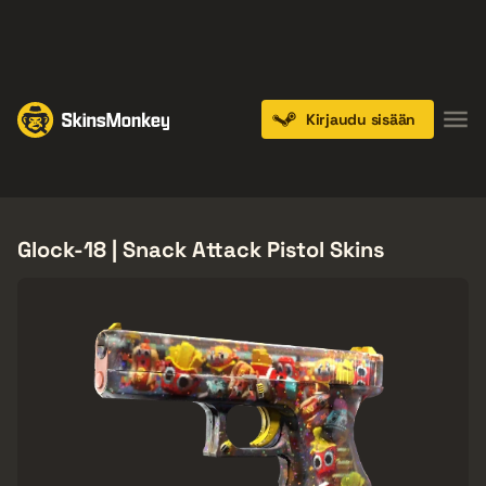
PLAY NOW
ENDS IN:
14 DAYS
Kirjaudu sisään
Knives
Gloves
Pistols
Rifles
SMGs
Glock-18 | Snack Attack Pistol Skins