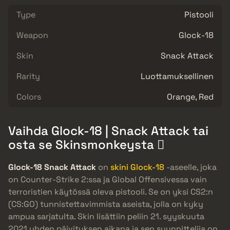
Type
Pistooli
Weapon
Glock-18
Skin
Snack Attack
Rarity
Luottamuksellinen
Colors
Orange, Red
Vaihda Glock-18 | Snack Attack tai
osta se Skinsmonkeysta 
Glock-18 Snack Attack
on
skini Glock-18
-aseelle, joka
on Counter-Strike 2:ssa ja Global Offensivessa vain
terroristien käytössä oleva pistooli. Se on yksi CS2:n
(CS:GO) tunnistettavimmista aseista, jolla on kyky
ampua sarjatulta. Skin lisättiin peliin 21. syyskuuta
2021 yhden päivityksen aikana ja sen suunnittelija on