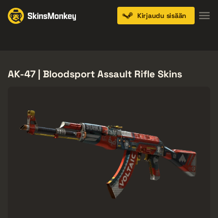
Kirjaudu sisään
Knives
Gloves
Pistols
Rifles
SMGs
AK-47 | Bloodsport Assault Rifle Skins