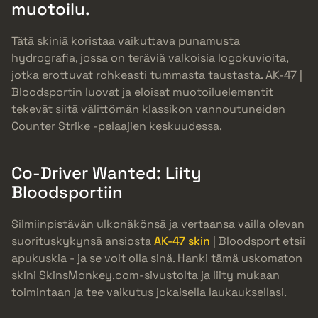
muotoilu.
Tätä skiniä koristaa vaikuttava punamusta
hydrografia, jossa on teräviä valkoisia logokuvioita,
jotka erottuvat rohkeasti tummasta taustasta. AK-47 |
Bloodsportin luovat ja eloisat muotoiluelementit
tekevät siitä välittömän klassikon vannoutuneiden
Counter Strike -pelaajien keskuudessa.
Co-Driver Wanted: Liity
Bloodsportiin
Silmiinpistävän ulkonäkönsä ja vertaansa vailla olevan
suorituskykynsä ansiosta
AK-47 skin
| Bloodsport etsii
apukuskia - ja se voit olla sinä. Hanki tämä uskomaton
skini SkinsMonkey.com-sivustolta ja liity mukaan
toimintaan ja tee vaikutus jokaisella laukauksellasi.