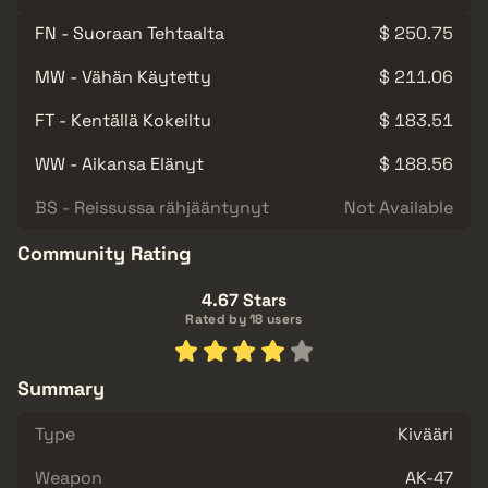
FN - Suoraan Tehtaalta
$ 250.75
MW - Vähän Käytetty
$ 211.06
FT - Kentällä Kokeiltu
$ 183.51
WW - Aikansa Elänyt
$ 188.56
BS - Reissussa rähjääntynyt
Not Available
Community Rating
4.67 Stars
Rated by 18 users
Summary
Type
Kivääri
Weapon
AK-47