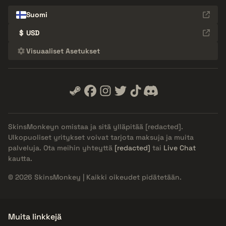
Suomi
$
USD
Visuaaliset Asetukset
SkinsMonkeyn omistaa ja sitä ylläpitää
[redacted]
.
Ulkopuoliset yritykset voivat tarjota maksuja ja muita
palveluja. Ota meihin yhteyttä
[redacted]
tai
Live Chat
kautta.
© 2026 SkinsMonkey | Kaikki oikeudet pidätetään.
Muita linkkejä