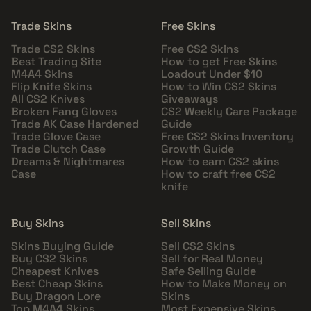
Trade Skins
Free Skins
Trade CS2 Skins
Free CS2 Skins
Best Trading Site
How to get Free Skins
M4A4 Skins
Loadout Under $10
Flip Knife Skins
How to Win CS2 Skins
All CS2 Knives
Giveaways
Broken Fang Gloves
CS2 Weekly Care Package
Trade AK Case Hardened
Guide
Trade Glove Case
Free CS2 Skins Inventory
Trade Clutch Case
Growth Guide
Dreams & Nightmares
How to earn CS2 skins
Case
How to craft free CS2
knife
Buy Skins
Sell Skins
Skins Buying Guide
Sell CS2 Skins
Buy CS2 Skins
Sell for Real Money
Cheapest Knives
Safe Selling Guide
Best Cheap Skins
How to Make Money on
Buy Dragon Lore
Skins
Top M4A4 Skins
Most Expensive Skins