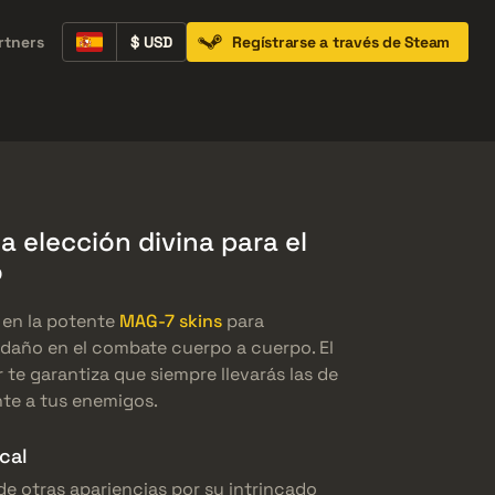
rtners
$ USD
Regístrarse a través de Steam
Containers
Music Kits
Pins
Patches
 elección divina para el
o
 en la potente
MAG-7 skins
para
daño en el combate cuerpo a cuerpo. El
 te garantiza que siempre llevarás las de
te a tus enemigos.
cal
e otras apariencias por su intrincado