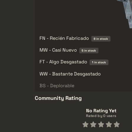
FN - Recién Fabricado
8 in stock
MW - Casi Nuevo
5 in stock
FT - Algo Desgastado
1 in stock
WW - Bastante Desgastado
BS - Deplorable
Community Rating
No Rating Yet
Rated by 0 users