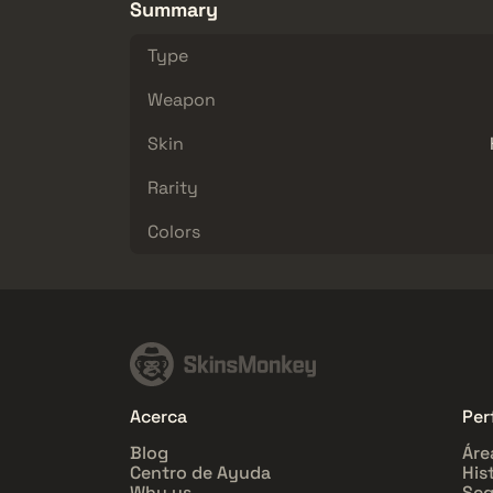
Summary
Type
Weapon
Skin
Rarity
Colors
Acerca
Perf
Blog
Áre
Centro de Ayuda
His
Why us
Seg