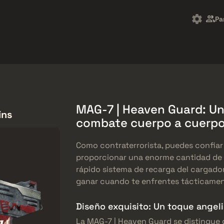
Market
Regalos
Centro de Ayuda
Más
Pa
SMGs
Heavy
Charms
Agents
MAG-7 | Heaven Guard: Una
ins
combate cuerpo a cuerp
Como contraterrorista, puedes confiar
proporcionar una enorme cantidad de 
rápido sistema de recarga del cargador
ganar cuando te enfrentes tácticamen
Diseño exquisito: Un toque angeli
La MAG-7 | Heaven Guard se distingue d