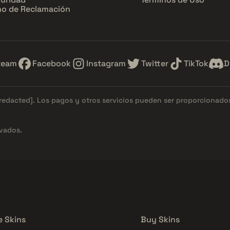
o de Reclamación
team
Facebook
Instagram
Twitter
TikTok
D
[redacted]
. Los pagos y otros servicios pueden ser proporcionad
vados.
e Skins
Buy Skins