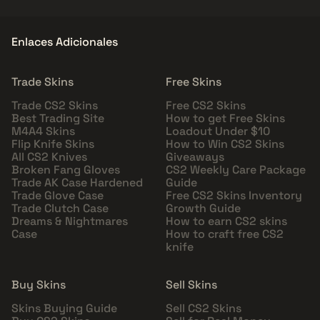
Enlaces Adicionales
Trade Skins
Free Skins
Trade CS2 Skins
Free CS2 Skins
Best Trading Site
How to get Free Skins
M4A4 Skins
Loadout Under $10
Flip Knife Skins
How to Win CS2 Skins
All CS2 Knives
Giveaways
Broken Fang Gloves
CS2 Weekly Care Package
Trade AK Case Hardened
Guide
Trade Glove Case
Free CS2 Skins Inventory
Trade Clutch Case
Growth Guide
Dreams & Nightmares
How to earn CS2 skins
Case
How to craft free CS2
knife
Buy Skins
Sell Skins
Skins Buying Guide
Sell CS2 Skins