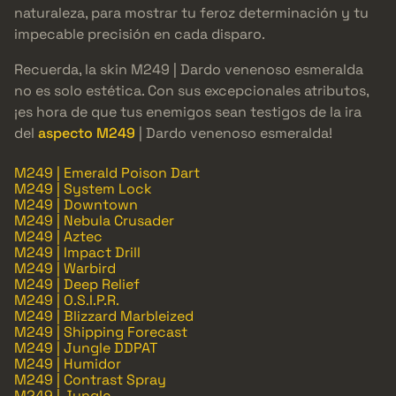
naturaleza, para mostrar tu feroz determinación y tu
impecable precisión en cada disparo.
Recuerda, la skin M249 | Dardo venenoso esmeralda
no es solo estética. Con sus excepcionales atributos,
¡es hora de que tus enemigos sean testigos de la ira
del
aspecto M249
| Dardo venenoso esmeralda!
M249 | Emerald Poison Dart
M249 | System Lock
M249 | Downtown
M249 | Nebula Crusader
M249 | Aztec
M249 | Impact Drill
M249 | Warbird
M249 | Deep Relief
M249 | O.S.I.P.R.
M249 | Blizzard Marbleized
M249 | Shipping Forecast
M249 | Jungle DDPAT
M249 | Humidor
M249 | Contrast Spray
M249 | Jungle