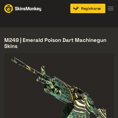
Registrarse
Knives
Gloves
Pistols
Rifles
SMGs
M249 | Emerald Poison Dart Machinegun
Skins