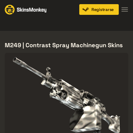
Registrarse
Knives
Gloves
Pistols
Rifles
SMGs
M249 | Contrast Spray Machinegun Skins