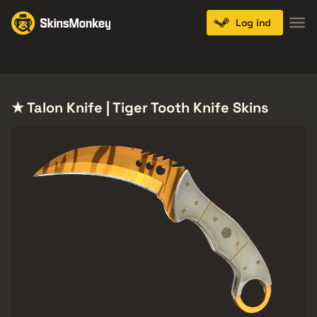
Log ind
Knives
Gloves
Pistols
Rifles
SMGs
★ Talon Knife | Tiger Tooth Knife Skins