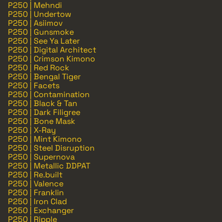
P250 | Mehndi
P250 | Undertow
P250 | Asiimov
P250 | Gunsmoke
P250 | See Ya Later
P250 | Digital Architect
P250 | Crimson Kimono
P250 | Red Rock
P250 | Bengal Tiger
P250 | Facets
P250 | Contamination
P250 | Black & Tan
P250 | Dark Filigree
P250 | Bone Mask
P250 | X-Ray
P250 | Mint Kimono
P250 | Steel Disruption
P250 | Supernova
P250 | Metallic DDPAT
P250 | Re.built
P250 | Valence
P250 | Franklin
P250 | Iron Clad
P250 | Exchanger
P250 | Ripple