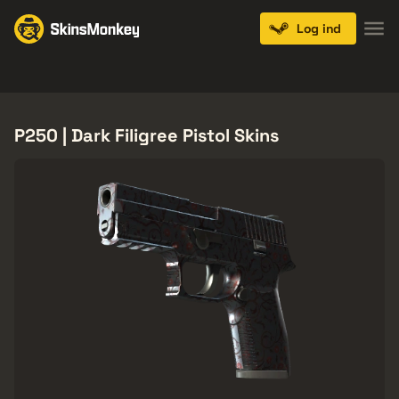
Log ind
Knives
Gloves
Pistols
Rifles
SMGs
P250 | Dark Filigree Pistol Skins