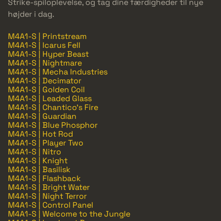
Strike-spiloplevelse, og tag dine færdigheder til nye
højder i dag.
M4A1-S | Printstream
M4A1-S | Icarus Fell
M4A1-S | Hyper Beast
M4A1-S | Nightmare
M4A1-S | Mecha Industries
M4A1-S | Decimator
M4A1-S | Golden Coil
M4A1-S | Leaded Glass
M4A1-S | Chantico's Fire
M4A1-S | Guardian
M4A1-S | Blue Phosphor
M4A1-S | Hot Rod
M4A1-S | Player Two
M4A1-S | Nitro
M4A1-S | Knight
M4A1-S | Basilisk
M4A1-S | Flashback
M4A1-S | Bright Water
M4A1-S | Night Terror
M4A1-S | Control Panel
M4A1-S | Welcome to the Jungle