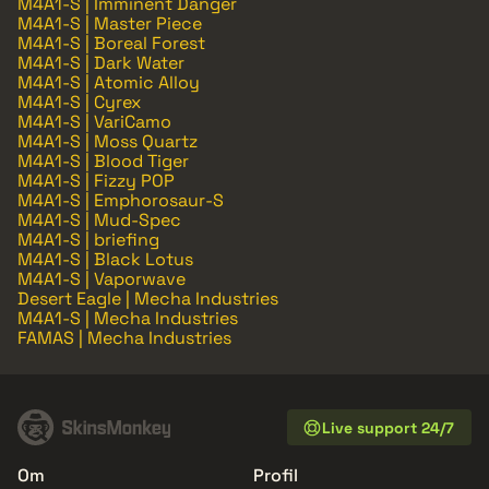
M4A1-S | Imminent Danger
M4A1-S | Master Piece
M4A1-S | Boreal Forest
M4A1-S | Dark Water
M4A1-S | Atomic Alloy
M4A1-S | Cyrex
M4A1-S | VariCamo
M4A1-S | Moss Quartz
M4A1-S | Blood Tiger
M4A1-S | Fizzy POP
M4A1-S | Emphorosaur-S
M4A1-S | Mud-Spec
M4A1-S | briefing
M4A1-S | Black Lotus
M4A1-S | Vaporwave
Desert Eagle | Mecha Industries
M4A1-S | Mecha Industries
FAMAS | Mecha Industries
Live support 24/7
Om
Profil