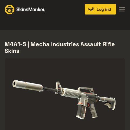
Log ind
Knives
Gloves
Pistols
Rifles
SMGs
M4A1-S | Mecha Industries Assault Rifle
Skins