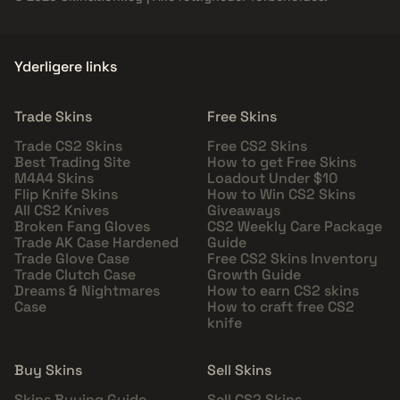
Yderligere links
Trade Skins
Free Skins
Trade CS2 Skins
Free CS2 Skins
Best Trading Site
How to get Free Skins
M4A4 Skins
Loadout Under $10
Flip Knife Skins
How to Win CS2 Skins
All CS2 Knives
Giveaways
Broken Fang Gloves
CS2 Weekly Care Package
Trade AK Case Hardened
Guide
Trade Glove Case
Free CS2 Skins Inventory
Trade Clutch Case
Growth Guide
Dreams & Nightmares
How to earn CS2 skins
Case
How to craft free CS2
knife
Buy Skins
Sell Skins
Skins Buying Guide
Sell CS2 Skins