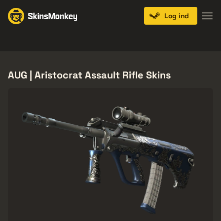
Log ind
Knives
Gloves
Pistols
Rifles
SMGs
AUG | Aristocrat Assault Rifle Skins