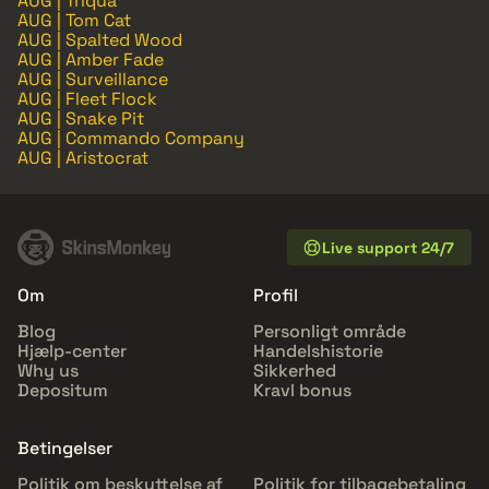
AUG | Triqua
AUG | Tom Cat
AUG | Spalted Wood
AUG | Amber Fade
AUG | Surveillance
AUG | Fleet Flock
AUG | Snake Pit
AUG | Commando Company
AUG | Aristocrat
Live support 24/7
Om
Profil
Blog
Personligt område
Hjælp-center
Handelshistorie
Why us
Sikkerhed
Depositum
Kravl bonus
Betingelser
Politik om beskyttelse af
Politik for tilbagebetaling