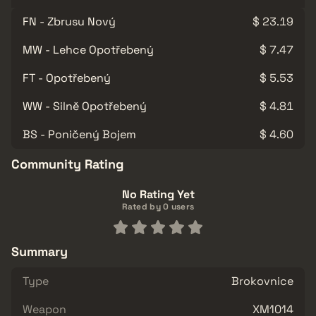
FN - Zbrusu Nový
$ 23.19
MW - Lehce Opotřebený
$ 7.47
FT - Opotřebený
$ 5.53
WW - Silně Opotřebený
$ 4.81
BS - Poničený Bojem
$ 4.60
Community Rating
No Rating Yet
Rated by 0 users
Summary
Type
Brokovnice
Weapon
XM1014