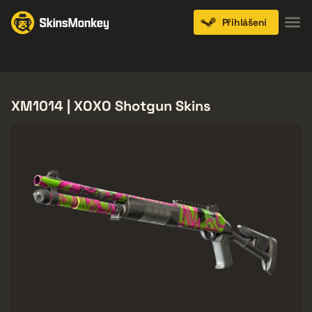
Přihlášení
Knives
Gloves
Pistols
Rifles
SMGs
XM1014 | XOXO Shotgun Skins