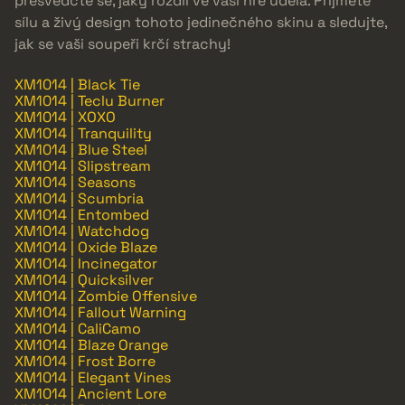
přesvědčte se, jaký rozdíl ve vaší hře udělá. Přijměte
sílu a živý design tohoto jedinečného skinu a sledujte,
jak se vaši soupeři krčí strachy!
XM1014 | Black Tie
XM1014 | Teclu Burner
XM1014 | XOXO
XM1014 | Tranquility
XM1014 | Blue Steel
XM1014 | Slipstream
XM1014 | Seasons
XM1014 | Scumbria
XM1014 | Entombed
XM1014 | Watchdog
XM1014 | Oxide Blaze
XM1014 | Incinegator
XM1014 | Quicksilver
XM1014 | Zombie Offensive
XM1014 | Fallout Warning
XM1014 | CaliCamo
XM1014 | Blaze Orange
XM1014 | Frost Borre
XM1014 | Elegant Vines
XM1014 | Ancient Lore