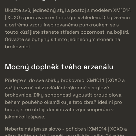
Ukažte svůj jedinečný styl a postoj s modelem XM1014
| XOXO s poutavým estetickým vzhledem. Díky živému
a ostrému vzoru inspirovanému punkrockem se s
touto kůží jistě stanete středem pozornosti na bojišti.
Odvažte se být jiný s tímto jedinečným skinem na
brokovnici.
Mocný doplněk tvého arzenálu
Přidejte si do své sbírky brokovnici XM1014 | XOXO a
zažijte vzrušení z ovládání výkonné a stylové
brokovnice. Díky schopnosti vypustit proud olova
během pouhého okamžiku je tato zbraň ideální pro
hráče, kteří chtějí dominovat svým soupeřům v
jakémkoli zápase.
Neberte nás jen za slovo - pořiďte si XM1014 | XOXO a