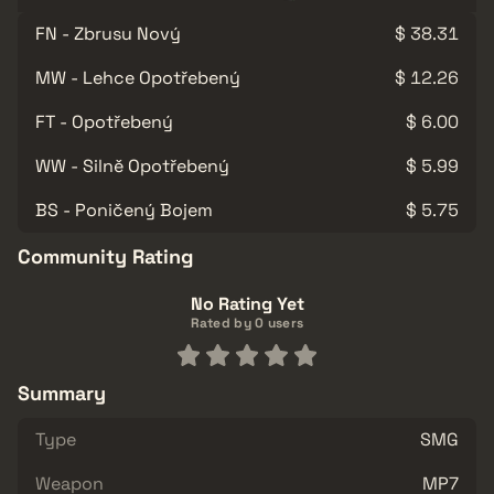
FN - Zbrusu Nový
$ 38.31
MW - Lehce Opotřebený
$ 12.26
FT - Opotřebený
$ 6.00
WW - Silně Opotřebený
$ 5.99
BS - Poničený Bojem
$ 5.75
Community Rating
No Rating Yet
Rated by 0 users
Summary
Type
SMG
Weapon
MP7