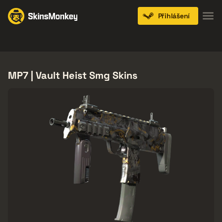
Přihlášení
Knives
Gloves
Pistols
Rifles
SMGs
MP7 | Vault Heist Smg Skins