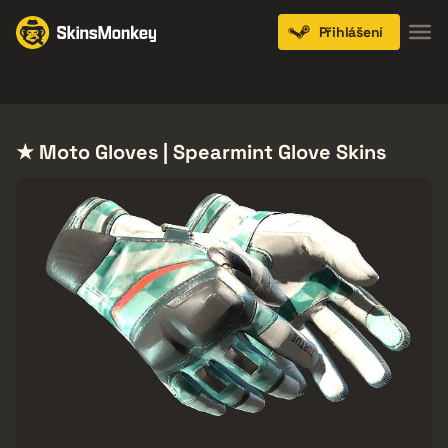
Přihlášení
Knives
Gloves
Pistols
Rifles
SMGs
★ Moto Gloves | Spearmint Glove Skins