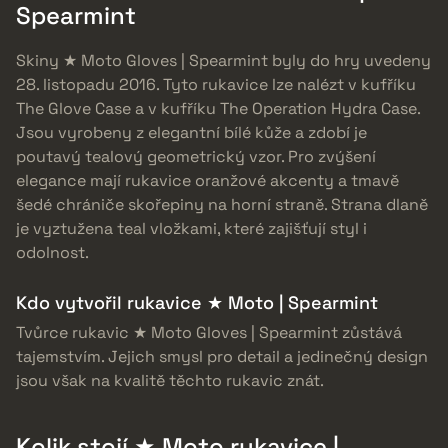
Spearmint
Skiny ★ Moto Gloves | Spearmint byly do hry uvedeny
28. listopadu 2016. Tyto rukavice lze nalézt v kufříku
The Glove Case a v kufříku The Operation Hydra Case.
Jsou vyrobeny z elegantní bílé kůže a zdobí je
poutavý tealový geometrický vzor. Pro zvýšení
elegance mají rukavice oranžové akcenty a tmavě
šedé chrániče skořepiny na horní straně. Strana dlaně
je vyztužena teal vložkami, které zajišťují styl i
odolnost.
Kdo vytvořil rukavice ★ Moto | Spearmint
Tvůrce rukavic ★ Moto Gloves | Spearmint zůstává
tajemstvím. Jejich smysl pro detail a jedinečný design
jsou však na kvalitě těchto rukavic znát.
Kolik stojí ★ Moto rukavice |