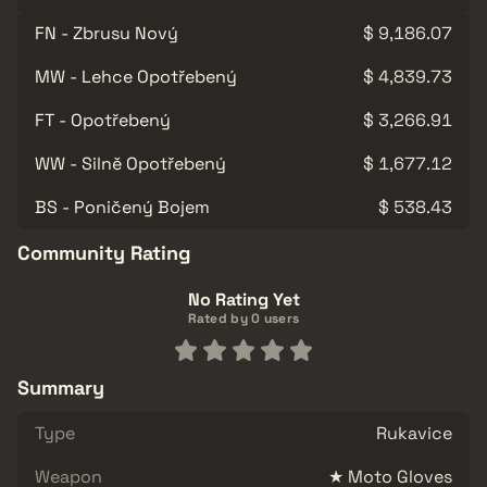
FN - Zbrusu Nový
$ 9,186.07
MW - Lehce Opotřebený
$ 4,839.73
FT - Opotřebený
$ 3,266.91
WW - Silně Opotřebený
$ 1,677.12
BS - Poničený Bojem
$ 538.43
Community Rating
No Rating Yet
Rated by 0 users
Summary
Type
Rukavice
Weapon
★ Moto Gloves