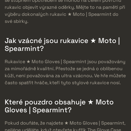
se stupněm opotřebení se mohou na celém povrchu
rukavic objevit výrazné oděrky. Mějte to na paměti při
výběru dokonalých rukavic ★ Moto | Spearmint do
své sbírky.
Jak vzácné jsou rukavice ★ Moto |
Spearmint?
Rukavice ★ Moto Gloves | Spearmint jsou považovány
za mimořádně kvalitní. Přestože se jedná o oblíbenou
kůži, není považována za ultra vzácnou. Ve hře můžete
často spatřit hráče, kteří tyto stylové rukavice nosí.
Které pouzdro obsahuje ★ Moto
Gloves | Spearmint?
Pokud doufáte, že najdete ★ Moto Gloves | Spearmint,
nejlépe uděláte, když otevřete kufřík The Glove Case