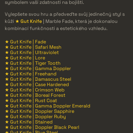
symbolem vaší zdatnosti na bojišti.
Vylepšete svou hru a předveďte svůj jedinečný styl s
kůží
★ Gut Knife
| Marble Fade, která je dokonalou
kombinací funkčnosti a estetického vzhledu.
★ Gut Knife | Fade
★ Gut Knife | Safari Mesh
★ Gut Knife | Ultraviolet
★ Gut Knife | Lore
★ Gut Knife | Tiger Tooth
★ Gut Knife | Gamma Doppler
★ Gut Knife | Freehand
★ Gut Knife | Damascus Steel
★ Gut Knife | Case Hardened
★ Gut Knife | Crimson Web
★ Gut Knife | Boreal Forest
★ Gut Knife | Rust Coat
★ Gut Knife | Gamma Doppler Emerald
★ Gut Knife | Doppler Sapphire
★ Gut Knife | Doppler Ruby
★ Gut Knife | Stained
★ Gut Knife | Doppler Black Pearl
★ Gut Knife | Blue Steel