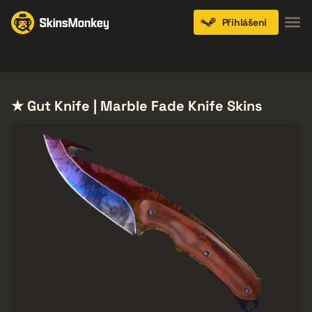
Přihlášení
Knives
Gloves
Pistols
Rifles
SMGs
★ Gut Knife | Marble Fade Knife Skins