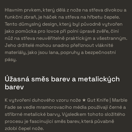
Hlavním prvkem, který dělá z nože na střeva divokou a
funkční zbraň, je háček na střeva na hřbetu čepele.
Tento důmyslný design, který byl původně vytvořen
jako pomůcka pro lovce při polní úpravě zvěře, činí
nůž na střeva neuvěřitelně praktickým a všestranným.
Jeho držitelé mohou snadno přeříznout vláknité
materiály, jako jsou lana, popruhy a bezpečnostní
pásy.
Úžasná směs barev a metalických
barev
K vytvoření duhového vzoru nože ★ Gut Knife | Marble
Fade se vedle mramorovacího média používají černé a
stříbrné metalické barvy. Výsledkem tohoto složitého
procesu je fascinující směs barev, která půvabně
zdobí čepel nože.