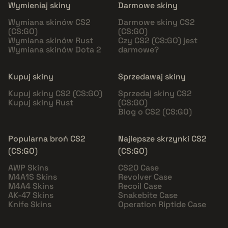
Wymieniaj skiny
Darmowe skiny
Wymiana skinów CS2
Darmowe skiny CS2
(CS:GO)
(CS:GO)
Wymiana skinów Rust
Czy CS2 (CS:GO) jest
Wymiana skinów Dota 2
darmowe?
Kupuj skiny
Sprzedawaj skiny
Kupuj skiny CS2 (CS:GO)
Sprzedaj skiny CS2
Kupuj skiny Rust
(CS:GO)
Blog o CS2 (CS:GO)
Popularna broń CS2
Najlepsze skrzynki CS2
(CS:GO)
(CS:GO)
AWP Skins
CS20 Case
M4A1S Skins
Revolver Case
M4A4 Skins
Recoil Case
AK-47 Skins
Snakebite Case
Knife Skins
Operation Riptide Case