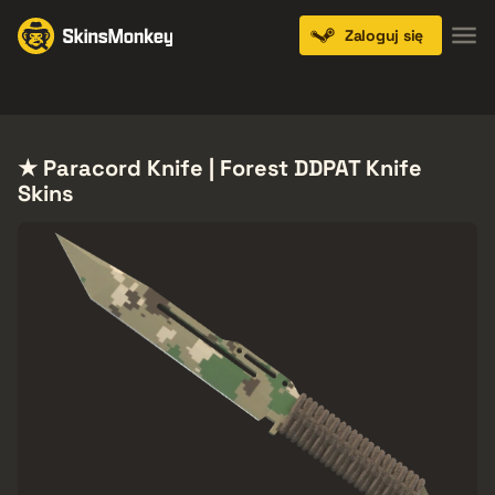
Zaloguj się
Knives
Gloves
Pistols
Rifles
SMGs
★ Paracord Knife | Forest DDPAT Knife
Skins