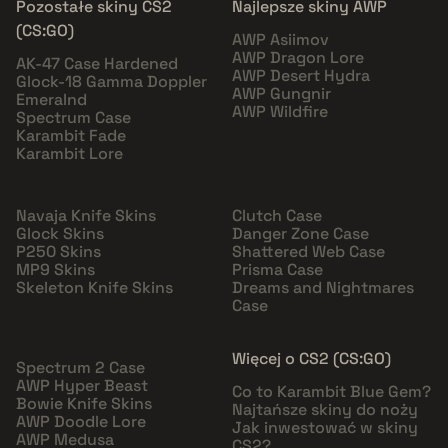
Pozostałe skiny CS2
Najlepsze skiny AWP
(CS:GO)
AWP Asiimov
AWP Dragon Lore
AK-47 Case Hardened
AWP Desert Hydra
Glock-18 Gamma Doppler
AWP Gungnir
Emeralnd
AWP Wildfire
Spectrum Case
Karambit Fade
Karambit Lore
Navaja Knife Skins
Clutch Case
Glock Skins
Danger Zone Case
P250 Skins
Shattered Web Case
MP9 Skins
Prisma Case
Skeleton Knife Skins
Dreams and Nightmares
Case
Więcej o CS2 (CS:GO)
Spectrum 2 Case
AWP Hyper Beast
Co to Karambit Blue Gem?
Bowie Knife Skins
Najtańsze skiny do noży
AWP Doodle Lore
Jak inwestować w skiny
AWP Medusa
CS2?