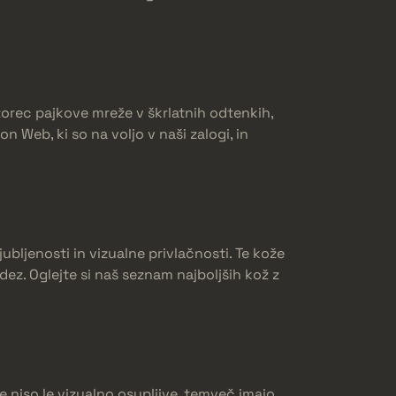
zorec pajkove mreže v škrlatnih odtenkih,
 Web, ki so na voljo v naši zalogi, in
jubljenosti in vizualne privlačnosti. Te kože
ez. Oglejte si naš seznam najboljših kož z
e niso le vizualno osupljive, temveč imajo