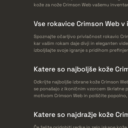
kože za nože Crimson Web vašemu inventarju
Vse rokavice Crimson Web v i
Spoznajte očarljivo privlačnost rokavic Cri
kar vašim rokam daje divji in eleganten vide
izboljšajte svoje igranje s pridihom prefinje
Katere so najboljše kože Cri
Odkrijte najboljše izbrane kože Crimson Web v
se ponašajo z ikoničnim vzorcem škrlatne pa
motivom Crimson Web in poiščite popolno, ki
Katere so najdražje kože Cr
Če želite pridobiti redke in zelo iskane ko