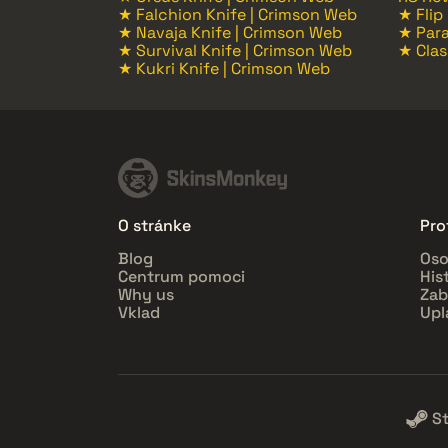
★ Falchion Knife | Crimson Web
★ Flip
★ Navaja Knife | Crimson Web
★ Para
★ Survival Knife | Crimson Web
★ Clas
★ Kukri Knife | Crimson Web
O stránke
Prof
Blog
Oso
Centrum pomoci
His
Why us
Zab
Vklad
Upl
S