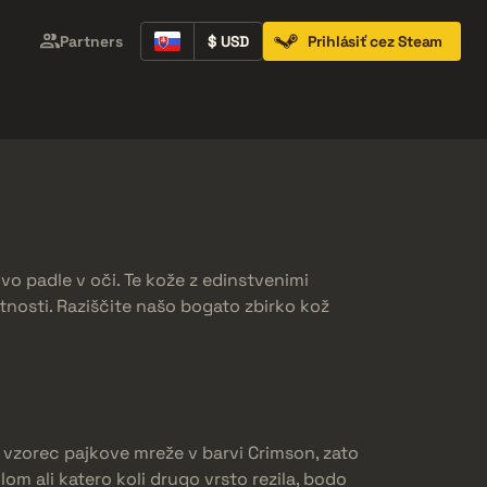
Partners
$ USD
Prihlásiť cez Steam
Containers
Music Kits
Pins
Patches
vo padle v oči. Te kože z edinstvenimi
tnosti. Raziščite našo bogato zbirko kož
i vzorec pajkove mreže v barvi Crimson, zato
lom ali katero koli drugo vrsto rezila, bodo