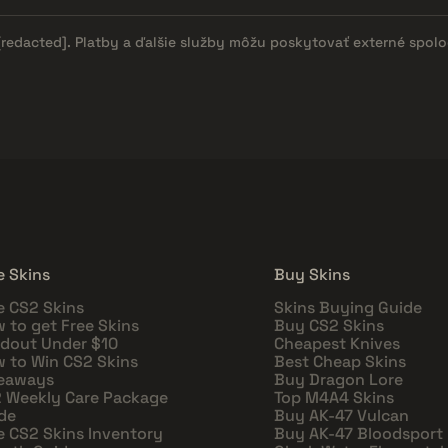
[redacted]
. Platby a ďalšie služby môžu poskytovať externé spol
e Skins
Buy Skins
e CS2 Skins
Skins Buying Guide
 to get Free Skins
Buy CS2 Skins
dout Under $10
Cheapest Knives
 to Win CS2 Skins
Best Cheap Skins
eaways
Buy Dragon Lore
 Weekly Care Package
Top M4A4 Skins
de
Buy AK-47 Vulcan
e CS2 Skins Inventory
Buy AK-47 Bloodsport