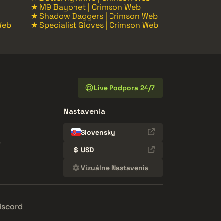
★ M9 Bayonet | Crimson Web
★ Shadow Daggers | Crimson Web
Web
★ Specialist Gloves | Crimson Web
Live Podpora 24/7
Nastavenia
Slovensky
í
$
USD
Vizuálne Nastavenia
iscord