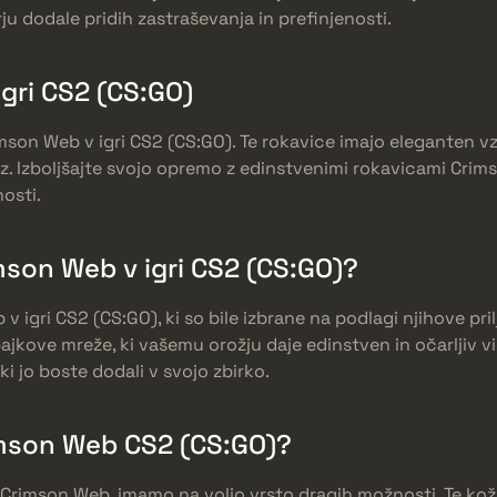
 dodale pridih zastraševanja in prefinjenosti.
gri CS2 (CS:GO)
mson Web v igri CS2 (CS:GO). Te rokavice imajo eleganten v
z. Izboljšajte svojo opremo z edinstvenimi rokavicami Crimson
nosti.
mson Web v igri CS2 (CS:GO)?
 igri CS2 (CS:GO), ki so bile izbrane na podlagi njihove pril
jkove mreže, ki vašemu orožju daje edinstven in očarljiv vid
 jo boste dodali v svojo zbirko.
imson Web CS2 (CS:GO)?
že Crimson Web, imamo na voljo vrsto dragih možnosti. Te kož