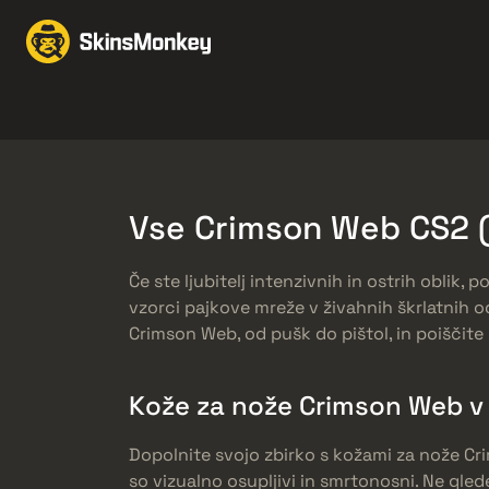
Obchodovať Skiny
M
Knives
Gloves
Pistols
Rifles
Vse Crimson Web CS2 (
Če ste ljubitelj intenzivnih in ostrih obli
vzorci pajkove mreže v živahnih škrlatnih o
Crimson Web, od pušk do pištol, in poiščite
Kože za nože Crimson Web v 
Dopolnite svojo zbirko s kožami za nože Cri
so vizualno osupljivi in smrtonosni. Ne glede