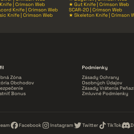
 Knife | Crimson Web
★ Gut Knife | Crimson Web
cord Knife | Crimson Web
SCAR-20 | Crimson Web
sic Knife | Crimson Web
★ Skeleton Knife | Crimson 
il
Podmienky
bná Zóna
Zásady Ochrany
tória Obchodov
Osobných Údajov
ezpečenie
Zásady Vrátenia Peňaz
atniť Bonus
Zmluvné Podmienky
team
Facebook
Instagram
Twitter
TikTok
D