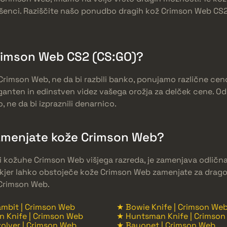
dušenci. Raziščite našo ponudbo dragih kož Crimson Web CS2
Crimson Web CS2 (CS:GO)?
ože Crimson Web, ne da bi razbili banko, ponujamo različne
nten in edinstven videz vašega orožja za delček cene. Odk
 ne da bi izpraznili denarnico.
 zamenjate kože Crimson Web?
biti kožuhe Crimson Web višjega razreda, je zamenjava odlič
 kjer lahko obstoječe kože Crimson Web zamenjate za dragoc
 Crimson Web.
mbit | Crimson Web
★ Bowie Knife | Crimson We
n Knife | Crimson Web
★ Huntsman Knife | Crimso
olver | Crimson Web
★ Bayonet | Crimson Web