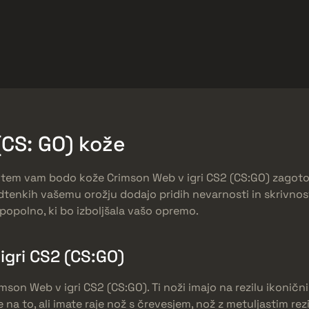
arket
Odmeny zadarmo
Centrum Pomoci
Viac
SMGs
Heavy
Charms
Agents
CS: GO) kože
k, potem vam bodo kože Crimson Web v igri CS2 (CS:GO) zagoto
dtenkih vašemu orožju dodajo pridih nevarnosti in skrivnos
 popolno, ki bo izboljšala vašo opremo.
igri CS2 (CS:GO)
mson Web v igri CS2 (CS:GO). Ti noži imajo na rezilu ikoničn
 na to, ali imate raje nož s črevesjem, nož z metuljastim rezi