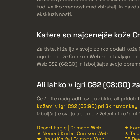
tudi veliko vrednost med zbiratelji in nav
ekskluzivnosti.
Katere so najcenejše kože 
Za tiste, ki želijo v svojo zbirko dodati k
ugodne kože Crimson Web zagotavljajo elega
Web CS2 (CS:GO) in izboljšajte svojo opremo,
Ali lahko v igri CS2 (CS:GO)
Če želite nadgraditi svojo zbirko ali prido
kožami v igri CS2 (CS:GO) pri Skinsmonkey
,
izboljšajte svojo opremo z želenimi kožami
Desert Eagle | Crimson Web
★ Kara
★ Nomad Knife | Crimson Web
★ Talo
★ Ursus Knife | Crimson Web
R8 Rev