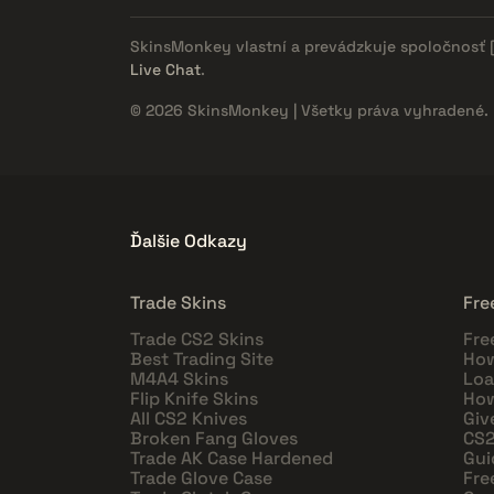
SkinsMonkey vlastní a prevádzkuje spoločnosť
Live Chat
.
© 2026 SkinsMonkey | Všetky práva vyhradené.
Ďalšie Odkazy
Trade Skins
Fre
Trade CS2 Skins
Fre
Best Trading Site
How
M4A4 Skins
Loa
Flip Knife Skins
How
All CS2 Knives
Giv
Broken Fang Gloves
CS2
Trade AK Case Hardened
Gui
Trade Glove Case
Fre