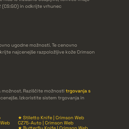
 (CS:GO) in odkrijte vrhunec
 cenovno ugodne možnosti. Te cenovno
rijte najcenejše razpoložljive kože Crimson
na možnost. Raziščite možnosti
trgovanja s
enejše. Izkoristite sistem trgovanja in
b
★ Stiletto Knife | Crimson Web
n Web
CZ75-Auto | Crimson Web
★ Butterfly Knife | Crimson Web