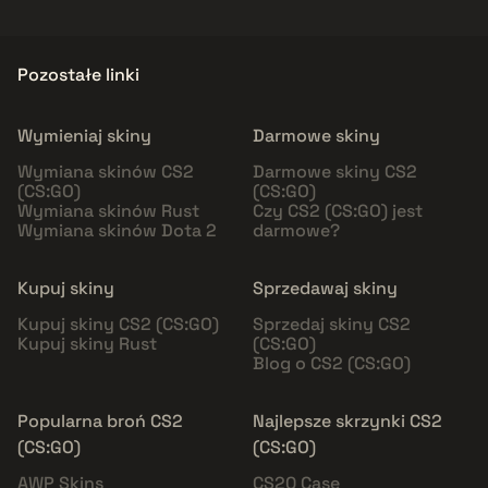
Pozostałe linki
Wymieniaj skiny
Darmowe skiny
Wymiana skinów CS2
Darmowe skiny CS2
(CS:GO)
(CS:GO)
Wymiana skinów Rust
Czy CS2 (CS:GO) jest
Wymiana skinów Dota 2
darmowe?
Kupuj skiny
Sprzedawaj skiny
Kupuj skiny CS2 (CS:GO)
Sprzedaj skiny CS2
Kupuj skiny Rust
(CS:GO)
Blog o CS2 (CS:GO)
Popularna broń CS2
Najlepsze skrzynki CS2
(CS:GO)
(CS:GO)
AWP Skins
CS20 Case