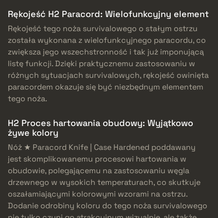
Rękojeść H2 Paracord: Wielofunkcyjny element
Rękojeść tego noża survivalowego o stałym ostrzu
została wykonana z wielofunkcyjnego paracordu, co
zwiększa jego wszechstronność i tak już imponującą
listę funkcji. Dzięki praktycznemu zastosowaniu w
różnych sytuacjach survivalowych, rękojeść owinięta
paracordem okazuje się być niezbędnym elementem
tego noża.
H2 Proces hartowania obudowy: Wyjątkowo
żywe kolory
Nóż ★ Paracord Knife | Case Hardened poddawany
jest skomplikowanemu procesowi hartowania w
obudowie, polegającemu na zastosowaniu węgla
drzewnego w wysokich temperaturach, co skutkuje
oszałamiającymi kolorowymi wzorami na ostrzu.
Dodanie odrobiny koloru do tego noża survivalowego
nie tylko czyni go atrakcyjnym wizualnie, ale także