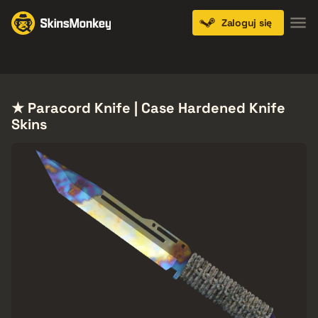
Zaloguj się
Knives
Gloves
Pistols
Rifles
SMGs
★ Paracord Knife | Case Hardened Knife
Skins