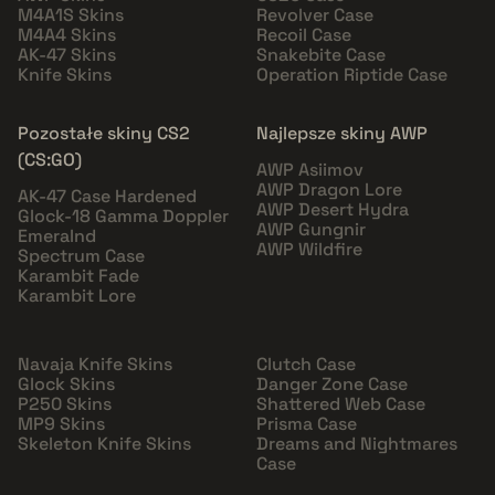
M4A1S Skins
Revolver Case
M4A4 Skins
Recoil Case
AK-47 Skins
Snakebite Case
Knife Skins
Operation Riptide Case
Pozostałe skiny CS2
Najlepsze skiny AWP
(CS:GO)
AWP Asiimov
AWP Dragon Lore
AK-47 Case Hardened
AWP Desert Hydra
Glock-18 Gamma Doppler
AWP Gungnir
Emeralnd
AWP Wildfire
Spectrum Case
Karambit Fade
Karambit Lore
Navaja Knife Skins
Clutch Case
Glock Skins
Danger Zone Case
P250 Skins
Shattered Web Case
MP9 Skins
Prisma Case
Skeleton Knife Skins
Dreams and Nightmares
Case