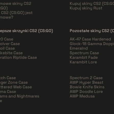
mowe skiny CS2
Kupuj skiny CS2 (CS:G
:GO)
Kupuj skiny Rust
 CS2 (CS:GO) jest
rmowe?
lepsze skrzynki CS2 (CS:GO)
Pozostałe skiny CS2 (
0 Case
AK-47 Case Hardened
olver Case
Glock-18 Gamma Doppl
oil Case
Emeralnd
kebite Case
Spectrum Case
ration Riptide Case
Karambit Fade
Karambit Lore
tch Case
Spectrum 2 Case
ger Zone Case
AWP Hyper Beast
ttered Web Case
Bowie Knife Skins
sma Case
AWP Doodle Lore
ams and Nightmares
AWP Medusa
e