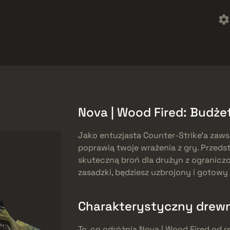
reebies
Centrum pomocy
Więcej
SMGs
Heavy
Charms
Agents
Nova | Wood Fired: Budż
Jako entuzjasta Counter-Strike’a zaws
poprawią twoje wrażenia z gry. Przeds
skuteczną broń dla drużyn z ogranicz
zasadzki, będziesz uzbrojony i gotowy 
Charakterystyczny drew
To, co odróżnia Nova | Wood Fired od r