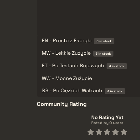
FN - Prosto z Fabryki
3 in stock
MW - Lekkie Zużycie
5 in stock
FT - Po Testach Bojowych
4 in stock
WW - Mocne Zużycie
BS - Po Ciężkich Walkach
3 in stock
Community Rating
No Rating Yet
Rated by 0 users