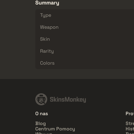
Summary
Type
Weapon
Skin
Rarity
Colors
O nas
Prof
Blog
Str
Centrum Pomocy
His