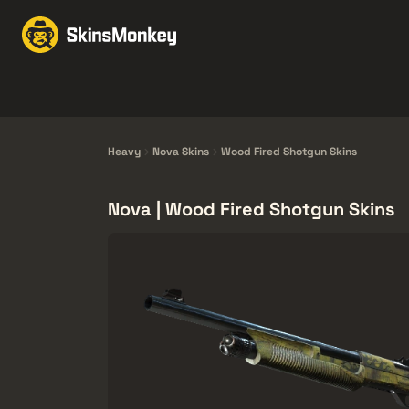
Wymiana
Market
F
Knives
Gloves
Pistols
Rifles
Heavy
Nova Skins
Wood Fired Shotgun Skins
Nova | Wood Fired Shotgun Skins