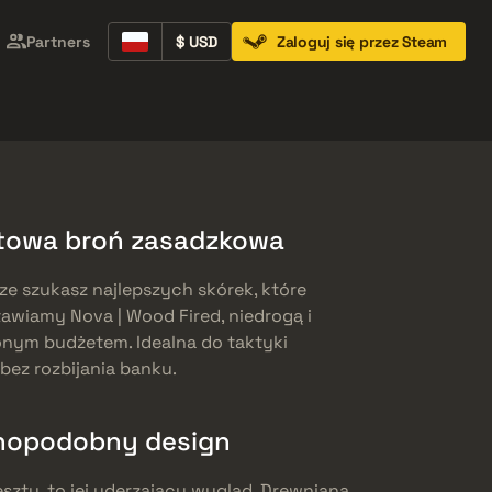
Partners
$ USD
Zaloguj się przez Steam
Containers
Music Kits
Pins
Patches
etowa broń zasadzkowa
ze szukasz najlepszych skórek, które
tawiamy Nova | Wood Fired, niedrogą i
onym budżetem. Idealna do taktyki
bez rozbijania banku.
nopodobny design
eszty, to jej uderzający wygląd. Drewniana