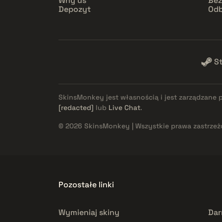
Why us
Bez
Depozyt
Odb
S
SkinsMonkey jest własnością i jest zarządzane 
[redacted]
lub
Live Chat
.
© 2026 SkinsMonkey | Wszystkie prawa zastrzeż
Pozostałe linki
Wymieniaj skiny
Dar