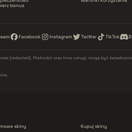
pieczeństwo
Warunki Korzystania
ierz bonus
team
Facebook
Instagram
Twitter
TikTok
D
przez
[redacted]
. Płatności oraz inne usługi, mogą być świadczon
one.
mowe skiny
Kupuj skiny