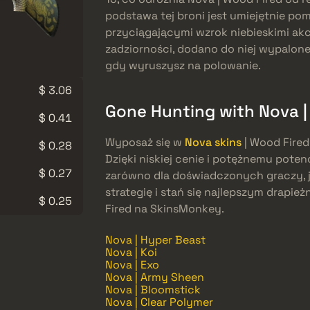
podstawa tej broni jest umiejętnie po
przyciągającymi wzrok niebieskimi akc
zadziorności, dodano do niej wypalone
gdy wyruszysz na polowanie.
$ 3.06
Gone Hunting with Nova |
$ 0.41
Wyposaż się w
Nova skins
| Wood Fired
$ 0.28
Dzięki niskiej cenie i potężnemu poten
$ 0.27
zarówno dla doświadczonych graczy, ja
strategię i stań się najlepszym drapie
$ 0.25
Fired na SkinsMonkey.
Nova | Hyper Beast
Nova | Koi
Nova | Exo
Nova | Army Sheen
Nova | Bloomstick
Nova | Clear Polymer