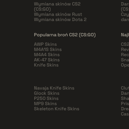
Wymiana skinów CS2
Dar
(CS:GO)
(CS
Wymiana skinów Rust
Czy
Wymiana skinów Dota 2
da
Popularna broń CS2 (CS:GO)
Naj
AWP Skins
CS2
M4A1S Skins
Rev
M4A4 Skins
Rec
AK-47 Skins
Sna
Knife Skins
Ope
Navaja Knife Skins
Clu
Glock Skins
Dan
P250 Skins
Sha
MP9 Skins
Pri
Skeleton Knife Skins
Dre
Cas