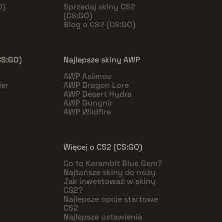
O)
Sprzedaj skiny CS2
(CS:GO)
Blog o CS2 (CS:GO)
CS:GO)
Najlepsze skiny AWP
AWP Asiimov
er
AWP Dragon Lore
AWP Desert Hydra
AWP Gungnir
AWP Wildfire
Więcej o CS2 (CS:GO)
Co to Karambit Blue Gem?
Najtańsze skiny do noży
Jak inwestować w skiny
CS2?
Najlepsze opcje startowe
CS2
Najlepsze ustawienia