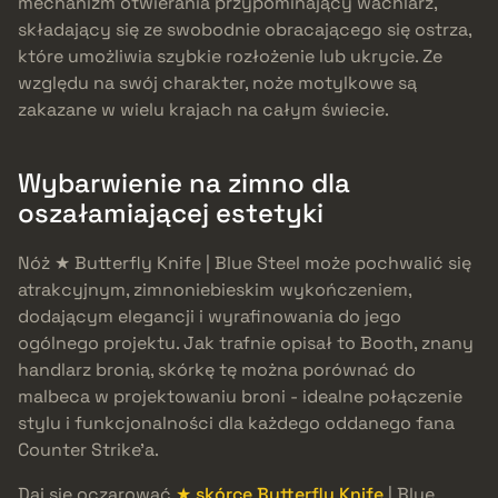
mechanizm otwierania przypominający wachlarz,
składający się ze swobodnie obracającego się ostrza,
które umożliwia szybkie rozłożenie lub ukrycie. Ze
względu na swój charakter, noże motylkowe są
zakazane w wielu krajach na całym świecie.
Wybarwienie na zimno dla
oszałamiającej estetyki
Nóż ★ Butterfly Knife | Blue Steel może pochwalić się
atrakcyjnym, zimnoniebieskim wykończeniem,
dodającym elegancji i wyrafinowania do jego
ogólnego projektu. Jak trafnie opisał to Booth, znany
handlarz bronią, skórkę tę można porównać do
malbeca w projektowaniu broni - idealne połączenie
stylu i funkcjonalności dla każdego oddanego fana
Counter Strike’a.
Daj się oczarować
★ skórce Butterfly Knife
| Blue