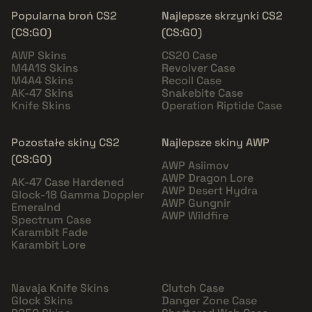
Popularna broń CS2
Najlepsze skrzynki CS2
(CS:GO)
(CS:GO)
AWP Skins
CS20 Case
M4A1S Skins
Revolver Case
M4A4 Skins
Recoil Case
AK-47 Skins
Snakebite Case
Knife Skins
Operation Riptide Case
Pozostałe skiny CS2
Najlepsze skiny AWP
(CS:GO)
AWP Asiimov
AWP Dragon Lore
AK-47 Case Hardened
AWP Desert Hydra
Glock-18 Gamma Doppler
AWP Gungnir
Emeralnd
AWP Wildfire
Spectrum Case
Karambit Fade
Karambit Lore
Navaja Knife Skins
Clutch Case
Glock Skins
Danger Zone Case