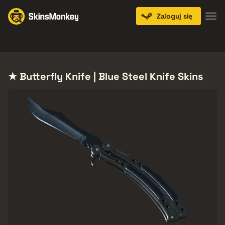
Zaloguj się
Knives
Gloves
Pistols
Rifles
SMGs
★ Butterfly Knife | Blue Steel Knife Skins