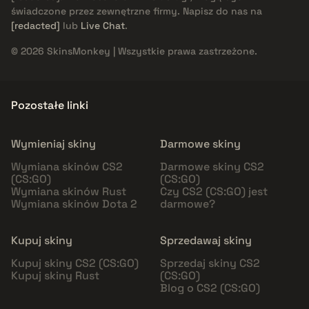
świadczone przez zewnętrzne firmy. Napisz do nas na
[redacted]
lub
Live Chat
.
© 2026 SkinsMonkey | Wszystkie prawa zastrzeżone.
Pozostałe linki
Wymieniaj skiny
Darmowe skiny
Wymiana skinów CS2
Darmowe skiny CS2
(CS:GO)
(CS:GO)
Wymiana skinów Rust
Czy CS2 (CS:GO) jest
Wymiana skinów Dota 2
darmowe?
Kupuj skiny
Sprzedawaj skiny
Kupuj skiny CS2 (CS:GO)
Sprzedaj skiny CS2
Kupuj skiny Rust
(CS:GO)
Blog o CS2 (CS:GO)