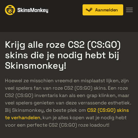
Aanmelden
Knives
Gloves
Pistols
Rifles
SMGs
Krijg alle roze CS2 (CS:GO)
skins die je nodig hebt bij
Skinsmonkey!
Hoewel ze misschien vreemd en misplaatst lijken, zijn
veel spelers fan van roze CS2 (CS:GO) skins. Een roze
CS2 (CS:GO) inventaris kan als een grap klinken, maar
veel spelers genieten van deze verrassende esthetiek.
Bij Skinsmonkey, de beste plek om
CS2 (CS:GO) skins
te verhandelen
, kun je alles kopen wat je nodig hebt
voor een perfecte CS2 (CS:GO) roze loadout!