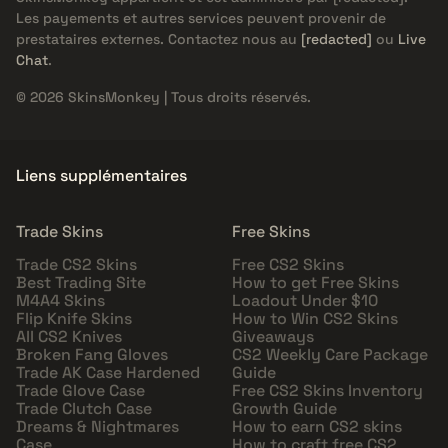
Les payements et autres services peuvent provenir de
prestataires externes. Contactez nous au
[redacted]
ou
Live
Chat
.
© 2026 SkinsMonkey | Tous droits réservés.
Liens supplémentaires
Trade Skins
Free Skins
Trade CS2 Skins
Free CS2 Skins
Best Trading Site
How to get Free Skins
M4A4 Skins
Loadout Under $10
Flip Knife Skins
How to Win CS2 Skins
All CS2 Knives
Giveaways
Broken Fang Gloves
CS2 Weekly Care Package
Trade AK Case Hardened
Guide
Trade Glove Case
Free CS2 Skins Inventory
Trade Clutch Case
Growth Guide
Dreams & Nightmares
How to earn CS2 skins
Case
How to craft free CS2