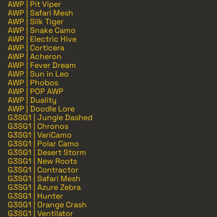
AWP | Pit Viper
AWP | Safari Mesh
AWP | Silk Tiger
AWP | Snake Camo
AWP | Electric Hive
AWP | Corticera
AWP | Acheron
AWP | Fever Dream
AWP | Sun in Leo
AWP | Phobos
AWP | POP AWP
AWP | Duality
AWP | Doodle Lore
G3SG1 | Jungle Dashed
G3SG1 | Chronos
G3SG1 | VariCamo
G3SG1 | Polar Camo
G3SG1 | Desert Storm
G3SG1 | New Roots
G3SG1 | Contractor
G3SG1 | Safari Mesh
G3SG1 | Azure Zebra
G3SG1 | Hunter
G3SG1 | Orange Crash
G3SG1 | Ventilator