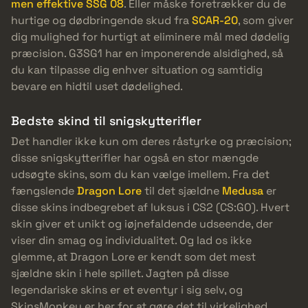
men effektive SSG 08
. Eller måske foretrækker du de
hurtige og dødbringende skud fra
SCAR-20
, som giver
dig mulighed for hurtigt at eliminere mål med dødelig
præcision. G3SG1 har en imponerende alsidighed, så
du kan tilpasse dig enhver situation og samtidig
bevare en hidtil uset dødelighed.
Bedste skind til snigskytterifler
Det handler ikke kun om deres råstyrke og præcision;
disse snigskytterifler har også en stor mængde
udsøgte skins, som du kan vælge imellem. Fra det
fængslende
Dragon Lore
til det sjældne
Medusa
er
disse skins indbegrebet af luksus i CS2 (CS:GO). Hvert
skin giver et unikt og iøjnefaldende udseende, der
viser din smag og individualitet. Og lad os ikke
glemme, at Dragon Lore er kendt som det mest
sjældne skin i hele spillet. Jagten på disse
legendariske skins er et eventyr i sig selv, og
SkinsMonkey er her for at gøre det til virkelighed.