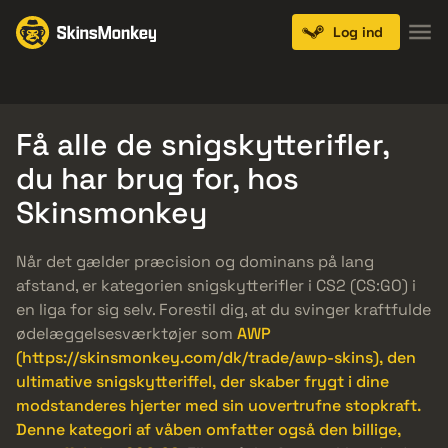
Log ind
Knives
Gloves
Pistols
Rifles
SMGs
Få alle de snigskytterifler,
du har brug for, hos
Skinsmonkey
Når det gælder præcision og dominans på lang
afstand, er kategorien snigskytterifler i CS2 (CS:GO) i
en liga for sig selv. Forestil dig, at du svinger kraftfulde
ødelæggelsesværktøjer som
AWP
(https://skinsmonkey.com/dk/trade/awp-skins), den
ultimative snigskytteriffel, der skaber frygt i dine
modstanderes hjerter med sin uovertrufne stopkraft.
Denne kategori af våben omfatter også den billige,