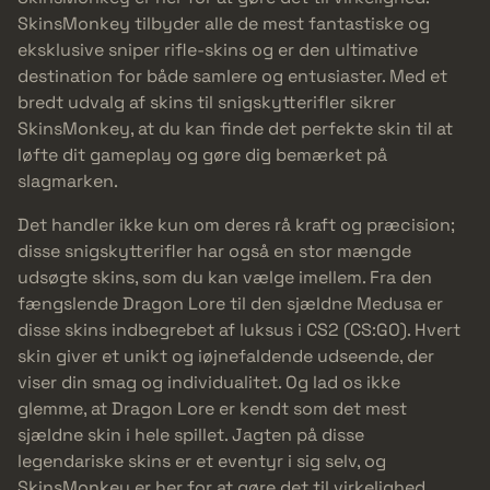
SkinsMonkey tilbyder alle de mest fantastiske og
eksklusive sniper rifle-skins og er den ultimative
destination for både samlere og entusiaster. Med et
bredt udvalg af skins til snigskytterifler sikrer
SkinsMonkey, at du kan finde det perfekte skin til at
løfte dit gameplay og gøre dig bemærket på
slagmarken.
Det handler ikke kun om deres rå kraft og præcision;
disse snigskytterifler har også en stor mængde
udsøgte skins, som du kan vælge imellem. Fra den
fængslende Dragon Lore til den sjældne Medusa er
disse skins indbegrebet af luksus i CS2 (CS:GO). Hvert
skin giver et unikt og iøjnefaldende udseende, der
viser din smag og individualitet. Og lad os ikke
glemme, at Dragon Lore er kendt som det mest
sjældne skin i hele spillet. Jagten på disse
legendariske skins er et eventyr i sig selv, og
SkinsMonkey er her for at gøre det til virkelighed.