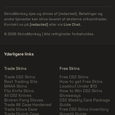
SkinsMonkey ejes og drives af
[redacted]
. Betalinger og
andre tjenester kan blive leveret af eksterne virksomheder.
Kontakt os på
[redacted]
eller via
Live Chat
.
© 2026 SkinsMonkey | Alle rettigheder forbeholdes.
Yderligere links
Trade Skins
Free Skins
Trade CS2 Skins
Free CS2 Skins
Best Trading Site
How to get Free Skins
M4A4 Skins
Loadout Under $10
Flip Knife Skins
How to Win CS2 Skins
All CS2 Knives
Giveaways
Broken Fang Gloves
CS2 Weekly Care Package
Trade AK Case Hardened
Guide
Trade Glove Case
Free CS2 Skins Inventory
Trade Clutch Case
Growth Guide