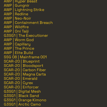
AWP | Hyper Beast
AWP | Gungnir
AWP | Lightning Strike
AWP | Redline
AWP | Neo-Noir
AWP | Containment Breach
AWP | Wildfire
AWP | Oni Taiji
G3SG1 | The Executioner
AWP | Worm God
AWP | Capillary
AWP | The Prince
AWP | Elite Build
SSG 08 | Mainframe 001
SCAR-20 | Blueprint
SCAR-20 | Bloodsport
SCAR-20 | Carbon Fiber
SCAR-20 | Magna Carta
SCAR-20 | Emerald
SCAR-20 | Cyrex
SCAR-20 | Enforcer
G3SG1 | Digital Mesh
G3SG1 | Black Sand
G3SG1 | Orange Kimono
G3SG1 | Arctic Camo