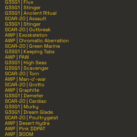
G3SG1 | Flux
G3SG1 | Stinger
G3SG1 | Ancient Ritual
SCAR-20 | Assault
G3SG1 | Stinger
SCAR-20 | Outbreak
AWP | Exoskeleton
AWP | Chromatic Aberration
SCAR-20 | Green Marine
G3SG1 | Keeping Tabs
AWP | PAW
G3SG1 | High Seas
G3SG1 | Scavenger
SCAR-20 | Torn
AWP | Man-o'-war
SCAR-20 | Grotto
AWP | Graphite
G3SG1 | Demeter
SCAR-20 | Cardiac
G3SG1 | Murky
G3SG1 | Dream Glade
SCAR-20 | Poultrygeist
AWP | Desert Hydra
AWP | Pink DDPAT
AWP | BOOM