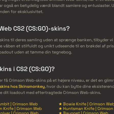
 har også en betydelig værdi blandt samlere og entusiaster.
nden for eksklusivitet.
n Web CS2 (CS:GO)-skins?
-skins til deres samling uden at sprænge banken, tilbyder 
våben et stilfuldt og unikt udseende til en brøkdel af pri
 loadout uden at tømme din tegnebog.
ins i CS2 (CS:GO)?
er få Crimson Web-skins på et højere niveau, er det en gli
skins hos Skinsmonkey
, hvor du kan bytte dine eksisteren
re dit loadout med eftertragtede Crimson Web-skins.
mbit | Crimson Web
★ Bowie Knife | Crimson We
n Knife | Crimson Web
★ Huntsman Knife | Crimso
olver | Crimson Web
★ Bayonet | Crimson Web