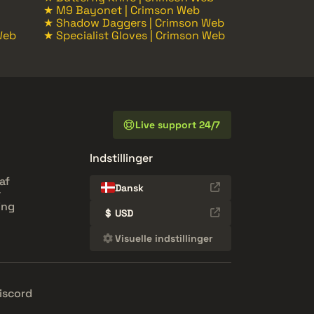
★ M9 Bayonet | Crimson Web
★ Shadow Daggers | Crimson Web
Web
★ Specialist Gloves | Crimson Web
Live support 24/7
Indstillinger
af
Dansk
r
ing
$
USD
Visuelle indstillinger
iscord