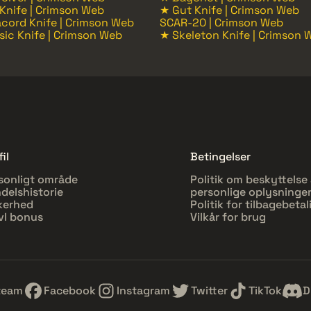
 Knife | Crimson Web
★ Gut Knife | Crimson Web
cord Knife | Crimson Web
SCAR-20 | Crimson Web
sic Knife | Crimson Web
★ Skeleton Knife | Crimson 
il
Betingelser
sonligt område
Politik om beskyttelse 
delshistorie
personlige oplysninge
kerhed
Politik for tilbagebetal
vl bonus
Vilkår for brug
team
Facebook
Instagram
Twitter
TikTok
D