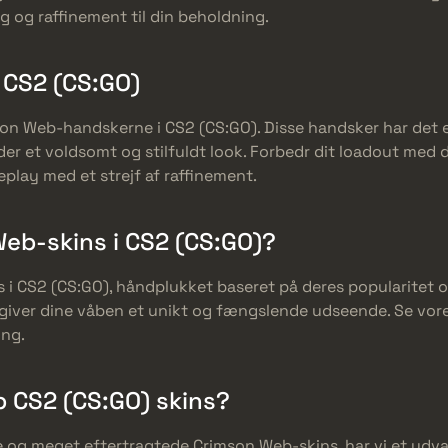
ng og raffinement til din beholdning.
 CS2 (CS:GO)
n Web-handskerne i CS2 (CS:GO). Disse handsker har det 
er et voldsomt og stilfuldt look. Forbedr dit loadout med
eplay med et strejf af raffinement.
eb-skins i CS2 (CS:GO)?
i CS2 (CS:GO), håndplukket baseret på deres popularitet og 
giver dine våben et unikt og fængslende udseende. Se vore
ing.
 CS2 (CS:GO) skins?
ne og meget eftertragtede Crimson Web-skins, har vi et udval