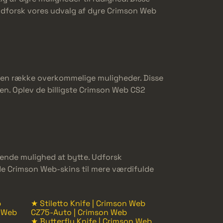
 Udforsk vores udvalg af dyre Crimson Web
vi en række overkommelige muligheder. Disse
sen. Oplev de billigste Crimson Web CS2
mrende mulighed at bytte. Udforsk
de Crimson Web-skins til mere værdifulde
b
★ Stiletto Knife | Crimson Web
n Web
CZ75-Auto | Crimson Web
★ Butterfly Knife | Crimson Web