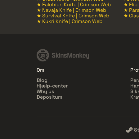
★ Falchion Knife | Crimson Web
★ Flip
★ Navaja Knife | Crimson Web
★ Para
★ Survival Knife | Crimson Web
★ Clas
★ Kukri Knife | Crimson Web
Om
Prof
Blog
Per
Hjælp-center
Han
Why us
Sik
Depositum
Kra
S