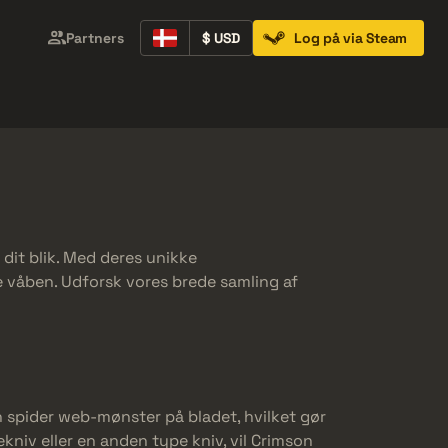
Partners
$ USD
Log på via Steam
Containers
Music Kits
Pins
Patches
 dit blik. Med deres unikke
ne våben. Udforsk vores brede samling af
 spider web-mønster på bladet, hvilket gør
iv eller en anden type kniv, vil Crimson