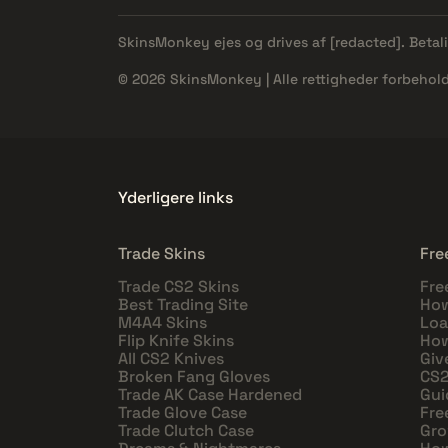
SkinsMonkey ejes og drives af
[redacted]
. Beta
© 2026 SkinsMonkey | Alle rettigheder forbehold
Yderligere links
Trade Skins
Fre
Trade CS2 Skins
Fre
Best Trading Site
How
M4A4 Skins
Loa
Flip Knife Skins
How
All CS2 Knives
Giv
Broken Fang Gloves
CS2
Trade AK Case Hardened
Gui
Trade Glove Case
Fre
Trade Clutch Case
Gro