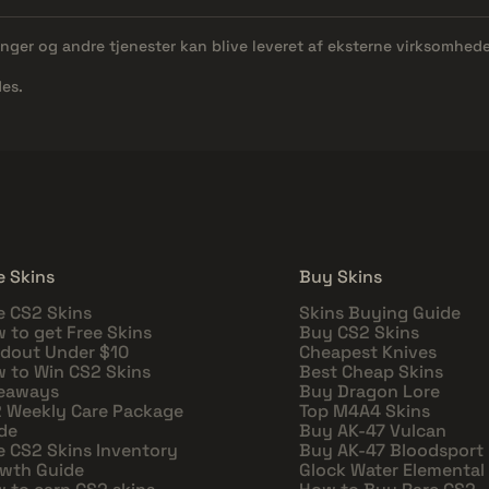
linger og andre tjenester kan blive leveret af eksterne virksomhed
es.
e Skins
Buy Skins
e CS2 Skins
Skins Buying Guide
 to get Free Skins
Buy CS2 Skins
dout Under $10
Cheapest Knives
 to Win CS2 Skins
Best Cheap Skins
eaways
Buy Dragon Lore
 Weekly Care Package
Top M4A4 Skins
de
Buy AK-47 Vulcan
e CS2 Skins Inventory
Buy AK-47 Bloodsport
wth Guide
Glock Water Elemental