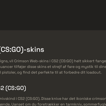
et
Gratis tilbud
Hjælp-center
Mere
SMGs
Heavy
Charms
Agents
(CS:GO)-skins
gns, vil Crimson Web-skins i CS2 (CS:GO) helt sikkert fange
cer tilføjer disse skins et strejf af fare og mystik til di
 pistoler, og find det perfekte til at forbedre dit loadout.
S2 (CS:GO)
vskind i CS2 (CS:GO). Disse knive har det ikoniske crimson
nde. Uanset om du foretrækker en tarmkniv, sommerfuglekn