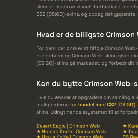
skins er ikke kun visuelt fantastiske, men
CS2 (CS:GO)-skins, og opdag det ypperste i
Hvad er de billigste Crimso
For dem, der ønsker at tilføje Crimson Web
budgetvenlige Crimson Web-skins giver dine 
(CS:GO)-skins på markedet, og forbedr dit
Kan du bytte Crimson Web-sk
Hvis du ønsker at opgradere din samling ell
mulighederne for
handel med CS2 (CS:GO)-
skins. Udnyt handelssystemet til at forbed
Desert Eagle | Crimson Web
★ Kara
★ Nomad Knife | Crimson Web
★ Talo
★ Ursus Knife | Crimson Web
R8 Rev