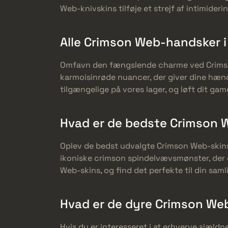
Web-knivskins tilføje et strejf af intimideri
Alle Crimson Web-handsker i
Omfavn den fængslende charme ved Crimso
karmoisinrøde nuancer, der giver dine hænd
tilgængelige på vores lager, og løft dit gam
Hvad er de bedste Crimson W
Oplev de bedst udvalgte Crimson Web-skins 
ikoniske crimson spindelvævsmønster, der 
Web-skins, og find det perfekte til din saml
Hvad er de dyre Crimson Web
Hvis du er interesseret i at erhverve sjæld