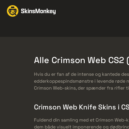
Skind til handel
Mark
Knives
Gloves
Pistols
Rifles
Alle Crimson Web CS2 
Hvis du er fan af de intense og kantede desi
edderkoppespindsmønstre i levende røde nuan
Crimson Web-skins, der spænder fra rifler til
Crimson Web Knife Skins i C
Fuldend din samling med et Crimson Web-kni
dem både visuelt imponerende og dødbringe