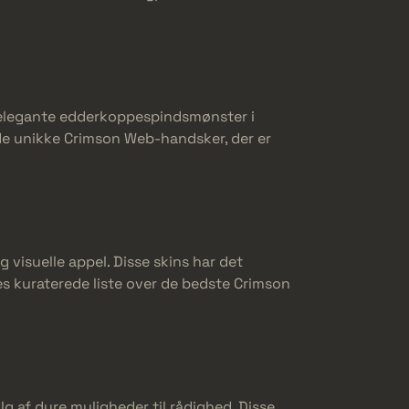
elegante edderkoppespindsmønster i
 de unikke Crimson Web-handsker, der er
visuelle appel. Disse skins har det
s kuraterede liste over de bedste Crimson
g af dyre muligheder til rådighed. Disse