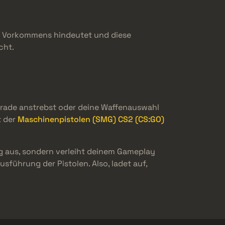
des Vorkommens hindeutet und diese
cht.
grade anstrebst oder deine Waffenauswahl
t der
Maschinenpistolen (SMG) CS2 (CS:GO)
eg aus, sondern verleiht deinem Gameplay
sführung der Pistolen. Also, ladet auf,