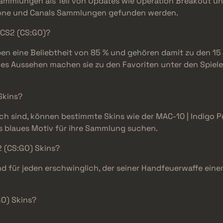
 Sammlungen als Teil von Updates wie Operation Breakout 
one und Canals Sammlungen gefunden werden.
 CS2 (CS:GO)?
ben eine Beliebtheit von 85 % und gehören damit zu den 15
ges Aussehen machen sie zu den Favoriten unter den Spielern
Skins?
h sind, können bestimmte Skins wie der MAC-10 | Indigo Pr
s blaues Motiv für ihre Sammlung suchen.
 (CS:GO) Skins?
nd für jeden erschwinglich, der seiner Handfeuerwaffe ein
GO) Skins?