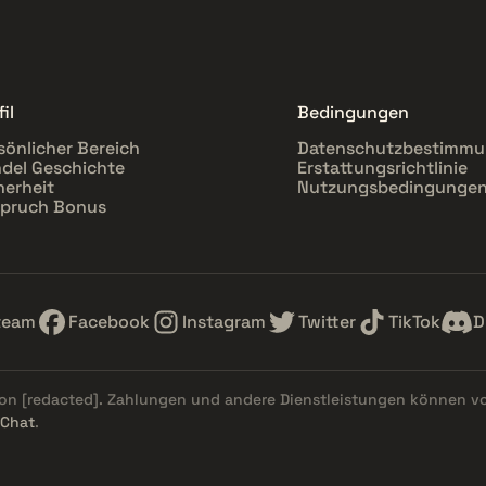
il
Bedingungen
sönlicher Bereich
Datenschutzbestimm
del Geschichte
Erstattungsrichtlinie
herheit
Nutzungsbedingunge
pruch Bonus
team
Facebook
Instagram
Twitter
TikTok
D
von
[redacted]
. Zahlungen und andere Dienstleistungen können v
 Chat
.