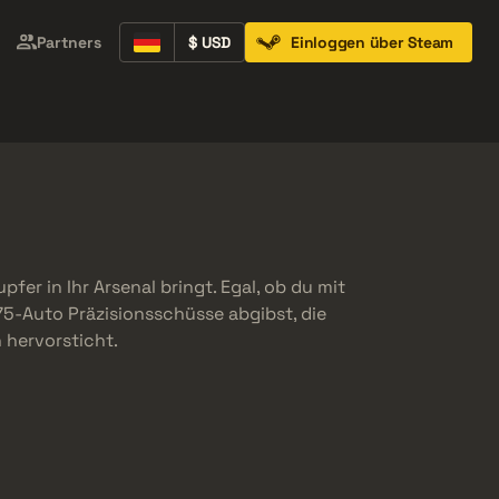
Partners
$ USD
Einloggen über Steam
Containers
Music Kits
Pins
Patches
pfer in Ihr Arsenal bringt. Egal, ob du mit
5-Auto Präzisionsschüsse abgibst, die
 hervorsticht.