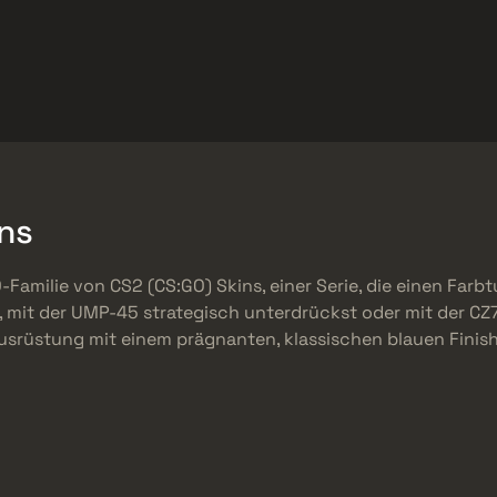
t
Werbegeschenke
Hilfszentrum
Mehr
SMGs
Heavy
Charms
Agents
ns
-Familie von CS2 (CS:GO) Skins, einer Serie, die einen Farbtu
mit der UMP-45 strategisch unterdrückst oder mit der CZ7
Ausrüstung mit einem prägnanten, klassischen blauen Finish