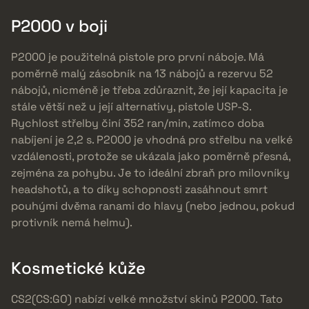
P2000 v boji
P2000 je použitelná pistole pro první náboje. Má
poměrně malý zásobník na 13 nábojů a rezervu 52
nábojů, nicméně je třeba zdůraznit, že její kapacita je
stále větší než u její alternativy, pistole USP-S.
Rychlost střelby činí 352 ran/min, zatímco doba
nabíjení je 2,2 s. P2000 je vhodná pro střelbu na velké
vzdálenosti, protože se ukázala jako poměrně přesná,
zejména za pohybu. Je to ideální zbraň pro milovníky
headshotů, a to díky schopnosti zasáhnout smrt
pouhými dvěma ranami do hlavy (nebo jednou, pokud
protivník nemá helmu).
Kosmetické kůže
CS2(CS:GO) nabízí velké množství skinů P2000. Tato