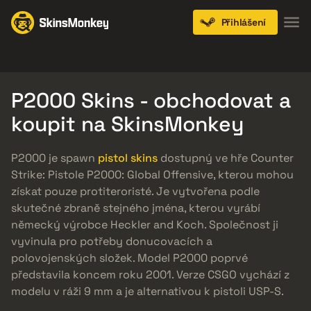
Přihlášení
Knives
Gloves
Pistols
Rifles
SMGs
P2000 Skins - obchodovat a
koupit na SkinsMonkey
P2000 je spawn
pistol skins
dostupný ve hře Counter
Strike: Pistole P2000: Global Offensive, kterou mohou
získat pouze protiteroristé. Je vytvořena podle
skutečné zbraně stejného jména, kterou vyrábí
německý výrobce Heckler and Koch. Společnost ji
vyvinula pro potřeby donucovacích a
polovojenských složek. Model P2000 poprvé
představila koncem roku 2001. Verze CSGO vychází z
modelu v ráži 9 mm a je alternativou k pistoli USP-S.