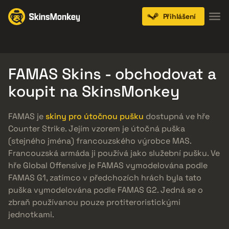
Přihlášení
Knives
Gloves
Pistols
Rifles
SMGs
FAMAS Skins - obchodovat a
koupit na SkinsMonkey
FAMAS je
skiny pro útočnou pušku
dostupná ve hře
Counter Strike. Jejím vzorem je útočná puška
(stejného jména) francouzského výrobce MAS.
Francouzská armáda ji používá jako služební pušku. Ve
hře Global Offensive je FAMAS vymodelována podle
FAMAS G1, zatímco v předchozích hrách byla tato
puška vymodelována podle FAMAS G2. Jedná se o
zbraň používanou pouze protiteroristickými
jednotkami.