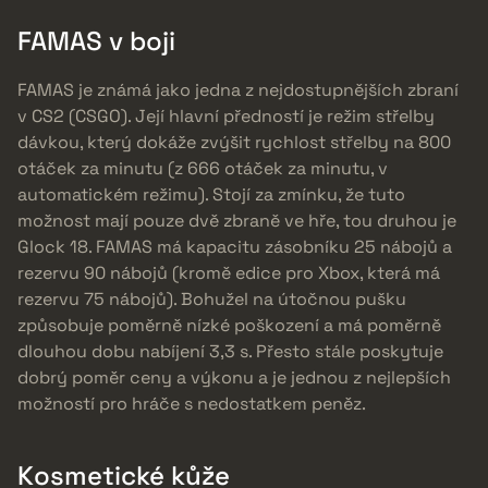
FAMAS v boji
FAMAS je známá jako jedna z nejdostupnějších zbraní
v CS2 (CSGO). Její hlavní předností je režim střelby
dávkou, který dokáže zvýšit rychlost střelby na 800
otáček za minutu (z 666 otáček za minutu, v
automatickém režimu). Stojí za zmínku, že tuto
možnost mají pouze dvě zbraně ve hře, tou druhou je
Glock 18. FAMAS má kapacitu zásobníku 25 nábojů a
rezervu 90 nábojů (kromě edice pro Xbox, která má
rezervu 75 nábojů). Bohužel na útočnou pušku
způsobuje poměrně nízké poškození a má poměrně
dlouhou dobu nabíjení 3,3 s. Přesto stále poskytuje
dobrý poměr ceny a výkonu a je jednou z nejlepších
možností pro hráče s nedostatkem peněz.
Kosmetické kůže