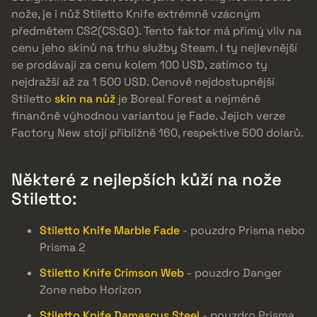
nože, je i nůž Stiletto Knife extrémně vzácným
předmětem CS2(CS:GO). Tento faktor má přímý vliv na
cenu jeho skinů na trhu služby Steam. I ty nejlevnější
se prodávají za cenu kolem 100 USD, zatímco ty
nejdražší až za 1 500 USD. Cenově nejdostupnější
Stiletto
skin na nůž
je Boreal Forest a nejméně
finančně výhodnou variantou je Fade. Jejich verze
Factory New stojí přibližně 160, respektive 500 dolarů.
Některé z nejlepších kůží na nože
Stiletto:
Stiletto Knife Marble Fade
- pouzdro Prisma nebo
Prisma 2
Stiletto Knife Crimson Web
- pouzdro Danger
Zone nebo Horizon
Stiletto Knife Damascus Steel
- pouzdro Prisma