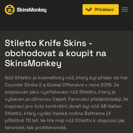
Přihlášení
Knives
Gloves
Pistols
Rifles
SMGs
Stiletto Knife Skins -
obchodovat a koupit na
SkinsMonkey
Nůž Stiletto je kosmetický nůž, který byl přidán do her
Counter Strike 2 a Global Offensive v roce 2018. Je
popisován jako vystřelovací nůž Stiletto, který je
vybaven pružinovou čepelí. Fanoušci předpokládají, že
inspirací pro tuto konkrétní zbraň byl nůž AB Italian
Stiletto, který vyrábí italská rodina Beltrame již
přibližně 70 let. Ve hře mají nůž Stiletto k dispozici jak
teroristé, tak protiteroristé.