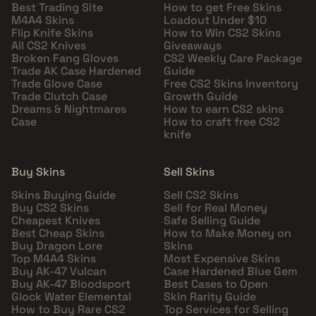
Best Trading Site
How to get Free Skins
M4A4 Skins
Loadout Under $10
Flip Knife Skins
How to Win CS2 Skins
All CS2 Knives
Giveaways
Broken Fang Gloves
CS2 Weekly Care Package
Trade AK Case Hardened
Guide
Trade Glove Case
Free CS2 Skins Inventory
Trade Clutch Case
Growth Guide
Dreams & Nightmares
How to earn CS2 skins
Case
How to craft free CS2
knife
Buy Skins
Sell Skins
Skins Buying Guide
Sell CS2 Skins
Buy CS2 Skins
Sell for Real Money
Cheapest Knives
Safe Selling Guide
Best Cheap Skins
How to Make Money on
Buy Dragon Lore
Skins
Top M4A4 Skins
Most Expensive Skins
Buy AK-47 Vulcan
Case Hardened Blue Gem
Buy AK-47 Bloodsport
Best Cases to Open
Glock Water Elemental
Skin Rarity Guide
How to Buy Rare CS2
Top Services for Selling