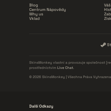
Blog
Váš
Centrum Nápovědy
His
Why us
Zab
Vklad
Zís
S
SkinsMonkey vlastní a provozuje společnost
[r
prostřednictvím
Live Chat
.
© 2026 SkinsMonkey | Všechna Práva Vyhrazena
Další Odkazy