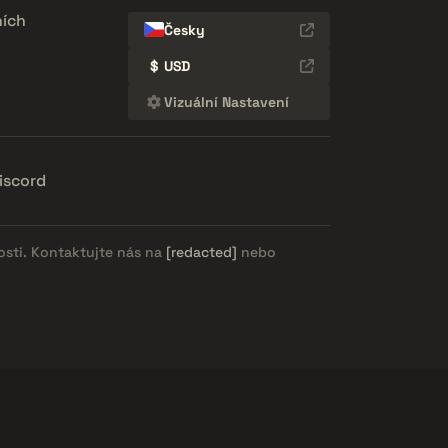
ích
Česky
$
USD
Vizuální Nastavení
iscord
osti. Kontaktujte nás na
[redacted]
nebo