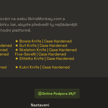
dování na webu SkinsMonkey.com a
írku tak, abyste předvedli ty nejžádanější
chodní platformě.
★ Bowie Knife | Case Hardened
rdened
★ Gut Knife | Case Hardened
ened
★ Skeleton Knife | Case Hardened
dened
Five-SeveN | Case Hardened
★ Stiletto Knife | Case Hardened
ened
★ Kukri Knife | Case Hardened
Online Podpora 24/7
Nastavení