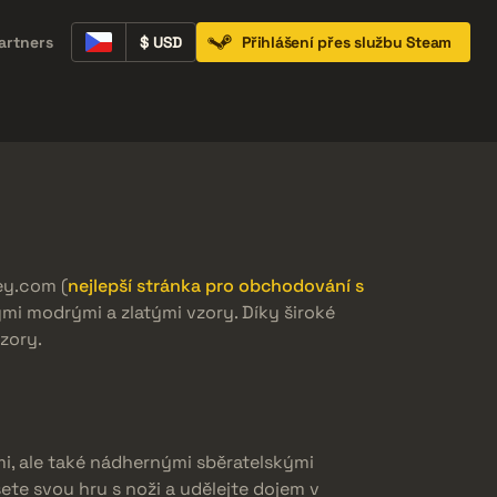
artners
$ USD
Přihlášení přes službu Steam
Containers
Music Kits
Pins
Patches
ey.com (
nejlepší stránka pro obchodování s
mi modrými a zlatými vzory. Díky široké
zory.
mi, ale také nádhernými sběratelskými
ete svou hru s noži a udělejte dojem v