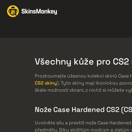
Obchodujte Se Skiny
Knives
Gloves
Pistols
Rifles
Všechny kůže pro CS2 
Prozkoumejte úžasnou kolekci skinů Case H
CS2 skiny
). Tyto skiny mají ikonickou pov
škále možností zbraní, z nichž si můžete vy
Nože Case Hardened CS2 (CS
Uvolněte sílu a prestiž nože Case Hardened
předměty. Díky složitým modrým a zlatým vz