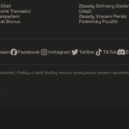
 Účet
Zásady Ochrany Osobn
torie Transakcí
Údajů
ezpečení
Zásady Vracení Peněz
kat Bonus
Podmínky Použití
team
Facebook
Instagram
Twitter
TikTok
D
edacted]
. Platby a další služby mohou poskytovat externí společn
.