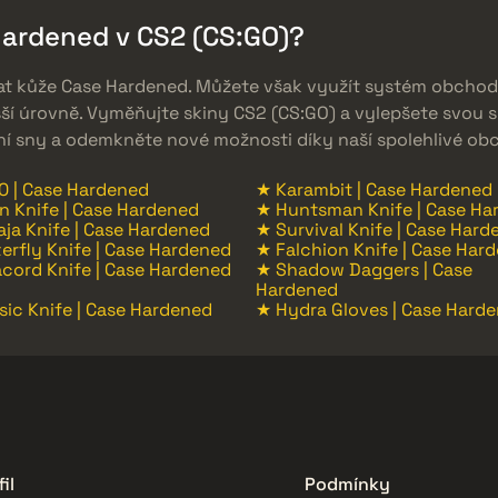
ardened v CS2 (CS:GO)?
t kůže Case Hardened. Můžete však využít systém obcho
šší úrovně. Vyměňujte skiny CS2 (CS:GO) a vylepšete svou sb
ní sny a odemkněte nové možnosti díky naší spolehlivé ob
0 | Case Hardened
★ Karambit | Case Hardened
n Knife | Case Hardened
★ Huntsman Knife | Case Ha
ja Knife | Case Hardened
★ Survival Knife | Case Hard
erfly Knife | Case Hardened
★ Falchion Knife | Case Har
cord Knife | Case Hardened
★ Shadow Daggers | Case
Hardened
sic Knife | Case Hardened
★ Hydra Gloves | Case Hard
il
Podmínky