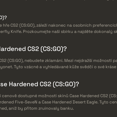
O)?
e hře CS2 (CS:GO), záleží nakonec na osobních preferencích
rfly Knife. Prozkoumejte naši sbírku a najděte dokonalý s
Hardened CS2 (CS:GO)?
S2 (CS:GO), nebudete zklamáni. Mezi nejdražší možnosti p
onet. Tyto vzácné a vyhledávané kůže svědčí o své kráse 
Case Hardened CS2 (CS:GO)?
ují cenově dostupné možnosti skinů Case Hardened CS2 (CS:
rdened Five-SeveN a Case Hardened Desert Eagle. Tyto cen
ed, aniž by přitom zruinovaly banku.