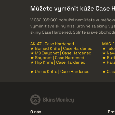
Můžete vyměnit kůže Case H
V CS2 (CS:GO) bohužel nemůžete vyměňova
vyměnit své skiny nižší úrovně za skiny vy
skiny Case Hardened. Splňte si své obchod
AK-47 | Case Hardened
MAC-1
★ Nomad Knife | Case Hardened
★ Talo
★ M9 Bayonet | Case Hardened
★ Nava
★ Bayonet | Case Hardened
★ Butt
★ Flip Knife | Case Hardened
★ Para
★ Ursus Knife | Case Hardened
★ Clas
O nás
Prof