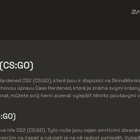
Market
Odměny zdarma
Centrum Nápovědy
Více
P
SMGs
Heavy
Charms
Agents
(CS:GO)
ardened CS2 (CS:GO), které jsou k dispozici na SkinsMonk
rchovou úpravu Case Hardened, která je známá svými krásný
brat, můžete svůj herní arzenál vylepšit těmito poutavými v
:GO)
 ve hře CS2 (CS:GO). Tyto nože jsou nejen smrtícími zbraně
orům na čepeli a rukojeti je na ně radost pohledět. Vylepš