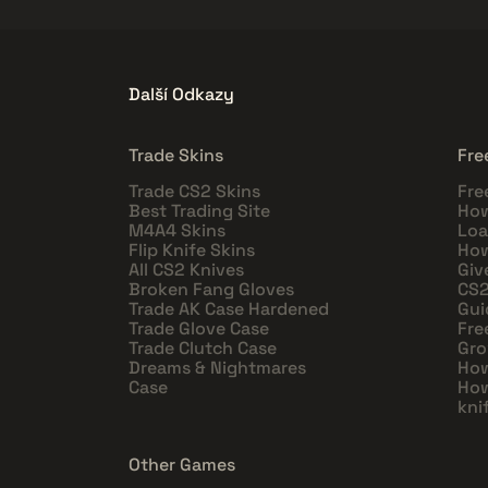
Další Odkazy
Trade Skins
Fre
Trade CS2 Skins
Fre
Best Trading Site
How
M4A4 Skins
Loa
Flip Knife Skins
How
All CS2 Knives
Giv
Broken Fang Gloves
CS2
Trade AK Case Hardened
Gui
Trade Glove Case
Fre
Trade Clutch Case
Gro
Dreams & Nightmares
How
Case
How
kni
Other Games