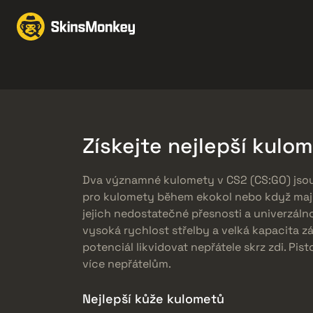
Obchodujte Se Skiny
Knives
Gloves
Pistols
Rifles
Získejte nejlepší kulo
Dva významné kulomety v CS2 (CS:GO) jso
pro kulomety během ekokol nebo když mají
jejich nedostatečné přesnosti a univerzáln
vysoká rychlost střelby a velká kapacita 
potenciál likvidovat nepřátele skrz zdi. Pi
více nepřátelům.
Nejlepší kůže kulometů