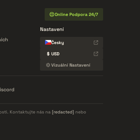
Online Podpora 24/7
Nastavení
ích
Česky
$
USD
Vizuální Nastavení
iscord
osti. Kontaktujte nás na
[redacted]
nebo