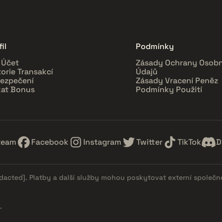
il
Podmínky
 Účet
Zásady Ochrany Osobn
torie Transakcí
Údajů
ezpečení
Zásady Vracení Peněz
kat Bonus
Podmínky Použití
team
Facebook
Instagram
Twitter
TikTok
D
edacted]
. Platby a další služby mohou poskytovat externí společn
.