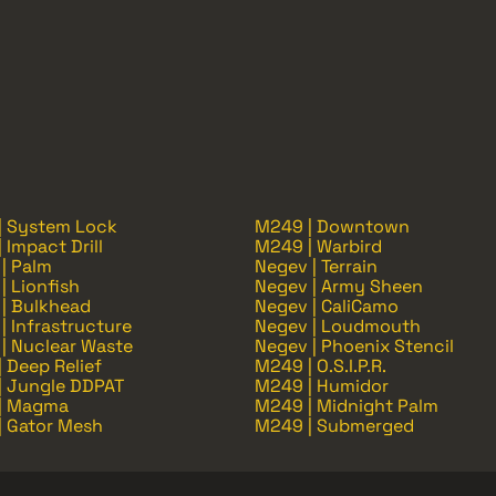
| System Lock
M249 | Downtown
 Impact Drill
M249 | Warbird
| Palm
Negev | Terrain
| Lionfish
Negev | Army Sheen
| Bulkhead
Negev | CaliCamo
| Infrastructure
Negev | Loudmouth
| Nuclear Waste
Negev | Phoenix Stencil
 Deep Relief
M249 | O.S.I.P.R.
| Jungle DDPAT
M249 | Humidor
| Magma
M249 | Midnight Palm
| Gator Mesh
M249 | Submerged