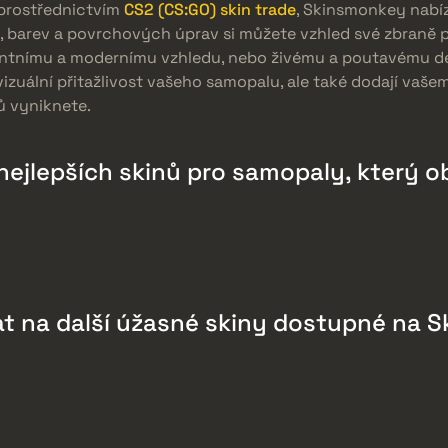
 prostřednictvím
CS2 (CS:GO) skin trade
, Skinsmonkey nabíz
, barev a povrchových úprav si můžete vzhled své zbraně p
gantnímu a modernímu vzhledu, nebo živému a poutavému d
izuální přitažlivost vašeho samopalu, ale také dodají vaš
ků vyniknete.
nejlepších skinů pro samopaly, který o
t na další úžasné skiny dostupné na 