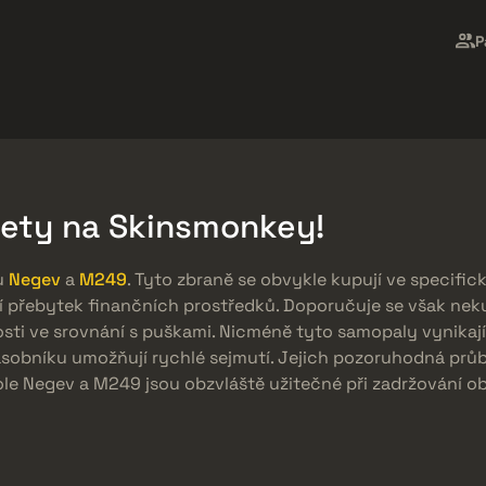
Market
Odměny zdarma
Centrum Nápovědy
Více
P
SMGs
Heavy
Charms
Agents
mety na Skinsmonkey!
u
Negev
a
M249
. Tyto zbraně se obvykle kupují ve specific
 přebytek finančních prostředků. Doporučuje se však nek
osti ve srovnání s puškami. Nicméně tyto samopaly vynikají 
zásobníku umožňují rychlé sejmutí. Jejich pozoruhodná prů
stole Negev a M249 jsou obzvláště užitečné při zadržování 