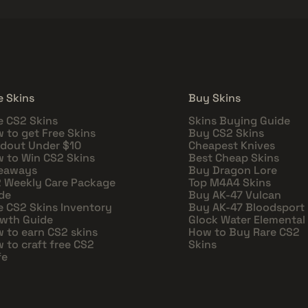
e Skins
Buy Skins
e CS2 Skins
Skins Buying Guide
 to get Free Skins
Buy CS2 Skins
dout Under $10
Cheapest Knives
 to Win CS2 Skins
Best Cheap Skins
eaways
Buy Dragon Lore
 Weekly Care Package
Top M4A4 Skins
de
Buy AK-47 Vulcan
e CS2 Skins Inventory
Buy AK-47 Bloodsport
wth Guide
Glock Water Elemental
 to earn CS2 skins
How to Buy Rare CS2
 to craft free CS2
Skins
fe