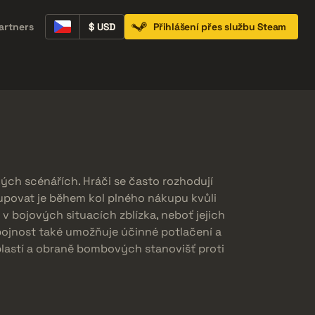
artners
$ USD
Přihlášení přes službu Steam
Containers
Music Kits
Pins
Patches
kých scénářích. Hráči se často rozhodují
upovat je během kol plného nákupu kvůli
v bojových situacích zblízka, neboť jejich
bojnost také umožňuje účinné potlačení a
oblastí a obraně bombových stanovišť proti