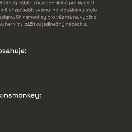
í široký výběr úžasných skinů pro Negev i
lně přizpůsobit svému individuálnímu stylu
esignu, Skinsmonkey pro vás má na výběr z
emu hernímu zážitku jedinečný nádech a
bsahuje:
Skinsmonkey: