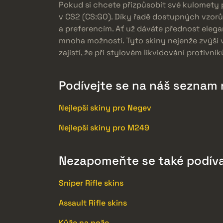
Pokud si chcete přizpůsobit své kulomety
v CS2 (CS:GO). Díky řadě dostupných vzorů
a preferencím. Ať už dáváte přednost ele
mnoha možností. Tyto skiny nejenže zvýší v
zajistí, že při stylovém likvidování protivní
Podívejte se na náš seznam 
Nejlepší skiny pro Negev
Nejlepší skiny pro M249
Nezapomeňte se také podíva
Sniper Rifle skins
Assault Rifle skins
Kůže na nože