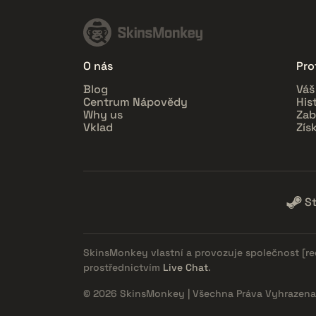
O nás
Prof
Blog
Váš
Centrum Nápovědy
His
Why us
Zab
Vklad
Zís
S
SkinsMonkey vlastní a provozuje společnost
[r
prostřednictvím
Live Chat
.
© 2026 SkinsMonkey | Všechna Práva Vyhrazena