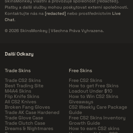
SkinsMonkey vlastní a provozuje společnost
[redacted]
.
Platby a další služby mohou poskytovat externí společnosti.
Kontaktujte nás na
[redacted]
nebo prostřednictvím
Live
Chat
.
© 2026 SkinsMonkey | Všechna Práva Vyhrazena.
Další Odkazy
Trade Skins
Free Skins
Trade CS2 Skins
Free CS2 Skins
Best Trading Site
How to get Free Skins
M4A4 Skins
Loadout Under $10
Flip Knife Skins
How to Win CS2 Skins
All CS2 Knives
Giveaways
Broken Fang Gloves
CS2 Weekly Care Package
Trade AK Case Hardened
Guide
Trade Glove Case
Free CS2 Skins Inventory
Trade Clutch Case
Growth Guide
Dreams & Nightmares
How to earn CS2 skins