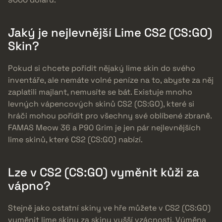
Jaký je nejlevnější Lime CS2 (CS:GO)
Skin?
Pokud si chcete pořídit nějaký lime skin do svého
inventáře, ale nemáte volné peníze na to, abyste za něj
zaplatili majlant, nemusíte se bát. Existuje mnoho
levných vápencových skinů CS2 (CS:GO), které si
hráči mohou pořídit pro všechny své oblíbené zbraně.
FAMAS Meow 36 a P90 Grim je jen pár nejlevnějších
lime skinů, které CS2 (CS:GO) nabízí.
Lze v CS2 (CS:GO) vyměnit kůži za
vápno?
Stejně jako ostatní skiny ve hře můžete v CS2 (CS:GO)
vyměnit lime skiny za skiny vyšší vzácnosti. Výměna