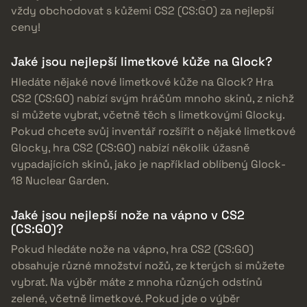
vždy obchodovat s kůžemi CS2 (CS:GO) za nejlepší
ceny!
Jaké jsou nejlepší limetkové kůže na Glock?
Hledáte nějaké nové limetkové kůže na Glock? Hra
CS2 (CS:GO) nabízí svým hráčům mnoho skinů, z nichž
si můžete vybrat, včetně těch s limetkovými Glocky.
Pokud chcete svůj inventář rozšířit o nějaké limetkové
Glocky, hra CS2 (CS:GO) nabízí několik úžasně
vypadajících skinů, jako je například oblíbený Glock-
18 Nuclear Garden.
Jaké jsou nejlepší nože na vápno v CS2
(CS:GO)?
Pokud hledáte nože na vápno, hra CS2 (CS:GO)
obsahuje různé množství nožů, ze kterých si můžete
vybrat. Na výběr máte z mnoha různých odstínů
zelené, včetně limetkové. Pokud jde o výběr