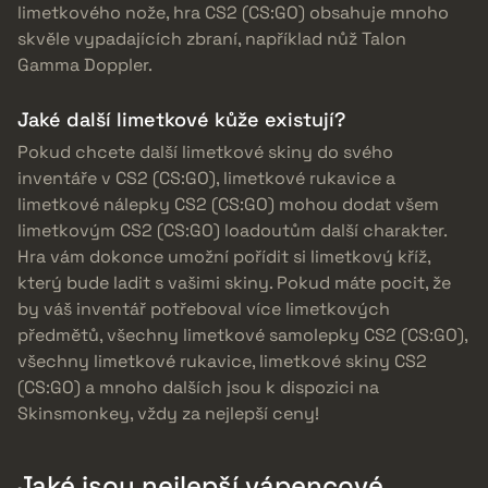
limetkového nože, hra CS2 (CS:GO) obsahuje mnoho
skvěle vypadajících zbraní, například nůž Talon
Gamma Doppler.
Jaké další limetkové kůže existují?
Pokud chcete další limetkové skiny do svého
inventáře v CS2 (CS:GO), limetkové rukavice a
limetkové nálepky CS2 (CS:GO) mohou dodat všem
limetkovým CS2 (CS:GO) loadoutům další charakter.
Hra vám dokonce umožní pořídit si limetkový kříž,
který bude ladit s vašimi skiny. Pokud máte pocit, že
by váš inventář potřeboval více limetkových
předmětů, všechny limetkové samolepky CS2 (CS:GO),
všechny limetkové rukavice, limetkové skiny CS2
(CS:GO) a mnoho dalších jsou k dispozici na
Skinsmonkey, vždy za nejlepší ceny!
Jaké jsou nejlepší vápencové