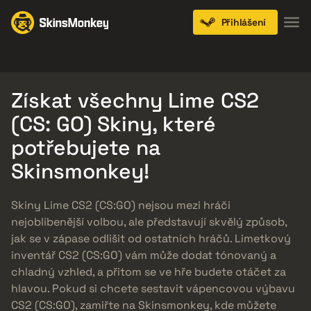
Přihlášení
Knives
Gloves
Pistols
Rifles
SMGs
Získat všechny Lime CS2
(CS: GO) Skiny, které
potřebujete na
Skinsmonkey!
Skiny Lime CS2 (CS:GO) nejsou mezi hráči
nejoblíbenější volbou, ale představují skvělý způsob,
jak se v zápase odlišit od ostatních hráčů. Limetkový
inventář CS2 (CS:GO) vám může dodat tónovaný a
chladný vzhled, a přitom se ve hře budete otáčet za
hlavou. Pokud si chcete sestavit vápencovou výbavu
CS2 (CS:GO), zamiřte na Skinsmonkey, kde můžete