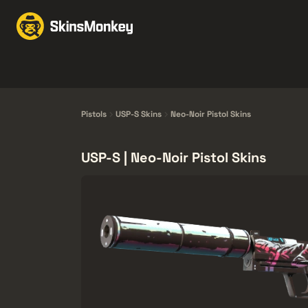
Wymiana
Market
F
Knives
Gloves
Pistols
Rifles
Pistols
USP-S Skins
Neo-Noir Pistol Skins
USP-S | Neo-Noir Pistol Skins