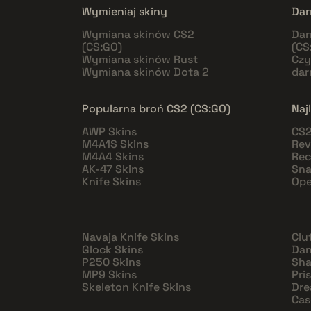
Wymieniaj skiny
Dar
Wymiana skinów CS2
Dar
(CS:GO)
(CS
Wymiana skinów Rust
Czy
Wymiana skinów Dota 2
da
Popularna broń CS2 (CS:GO)
Naj
AWP Skins
CS2
M4A1S Skins
Rev
M4A4 Skins
Rec
AK-47 Skins
Sna
Knife Skins
Ope
Navaja Knife Skins
Clu
Glock Skins
Dan
P250 Skins
Sha
MP9 Skins
Pri
Skeleton Knife Skins
Dre
Cas