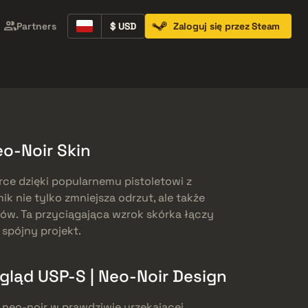
Partners
$ USD
Zaloguj się przez Steam
Containers
Music Kits
Pins
Patches
o-Noir Skin
rce dzięki popularnemu pistoletowi z
ik nie tylko zmniejsza odrzut, ale także
ów. Ta przyciągająca wzrok skórka łączy
 spójny projekt.
gląd USP-S | Neo-Noir Design
 neo-noir w prawdziwie urzekającej