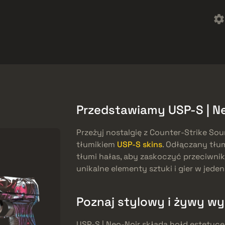
reebies
Centrum pomocy
Więcej
SMGs
Heavy
Charms
Agents
Przedstawiamy USP-S | Ne
Przeżyj nostalgię z Counter-Strike Sou
tłumikiem
USP-S skins
. Odłączany tłum
tłumi hałas, aby zaskoczyć przeciwnik
unikalne elementy sztuki i gier w jeden
Poznaj stylowy i żywy wy
USP-S | Neo-Noir składa hołd estetyce