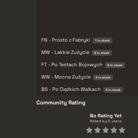
FN - Prosto z Fabryki
1 in stock
MW - Lekkie Zużycie
6 in stock
FT - Po Testach Bojowych
5 in stock
WW - Mocne Zużycie
2 in stock
BS - Po Ciężkich Walkach
4 in stock
Community Rating
No Rating Yet
Rated by 0 users