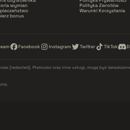
efa użytkownika
Polityka Prywatności
toria wymian
Polityka Zwrotów
pieczeństwo
Warunki Korzystania
ierz bonus
team
Facebook
Instagram
Twitter
TikTok
D
przez
[redacted]
. Płatności oraz inne usługi, mogą być świadczon
one.