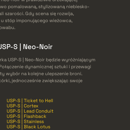
owo pomalowaną, stylizowaną niebiesko-
 szarości. Gdy scena się rozwija,
y u stóp imponującego wieżowca,
powabu.
USP-S | Neo-Noir
kórka USP-S | Neo-Noir będzie wyróżniającym
Połączenie dynamicznej sztuki i przewagi
rty wybór na kolejne ulepszenie broni.
kórki, jednocześnie zwiększając swoje
USP-S | Ticket to Hell
USP-S | Cortex
USP-S | Lead Conduit
USP-S | Flashback
USP-S | Stainless
USP-S | Black Lotus