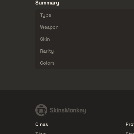
Summary
Type
Weapon
Skin
Rarity
Colors
O nas
Prof