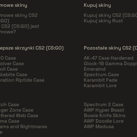
mowe skiny
Kupuj skiny
mowe skiny CS2
Kupuj skiny CS2 (CS:G
:GO)
Kupuj skiny Rust
 CS2 (CS:GO) jest
rmowe?
lepsze skrzynki CS2 (CS:GO)
Pozostałe skiny CS2 (
0 Case
AK-47 Case Hardened
olver Case
Glock-18 Gamma Doppl
oil Case
Emeralnd
kebite Case
Spectrum Case
ration Riptide Case
Karambit Fade
Karambit Lore
tch Case
Spectrum 2 Case
ger Zone Case
AWP Hyper Beast
ttered Web Case
Bowie Knife Skins
sma Case
AWP Doodle Lore
ams and Nightmares
AWP Medusa
e