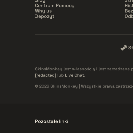
Blog
Str
Centrum Pomocy
His
Why us
Bez
Depozyt
Odb
S
SkinsMonkey jest własnością i jest zarządzane 
[redacted]
lub
Live Chat
.
© 2026 SkinsMonkey | Wszystkie prawa zastrzeż
Pozostałe linki