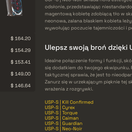
odsłonie, przedstawiając niestandard
magentową kobietę zdobiącą tło w skali
neonowa, zalana blaskiem kobieta leż
wywołując poczucie tajemniczości i 
$ 164.20
Ulepsz swoją broń dzięki 
$ 154.29
Idealne połączenie formy i funkcji, s
$ 153.41
się dodatkiem do twojego ekwipunku. 
$ 149.00
taktycznej sprawia, że jest to nieodpa
Zanurz się w urzekającym pięknie tej s
$ 146.64
wrażenia z rozgrywki.
USP-S | Kill Confirmed
USP-S | Cyrex
USP-S | Torque
USP-S | Caiman
USP-S | Guardian
USP-S | Neo-Noir