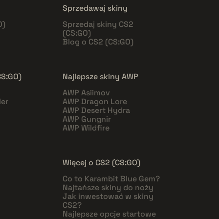
Sprzedawaj skiny
O)
Sprzedaj skiny CS2
(CS:GO)
Blog o CS2 (CS:GO)
CS:GO)
Najlepsze skiny AWP
AWP Asiimov
er
AWP Dragon Lore
AWP Desert Hydra
AWP Gungnir
AWP Wildfire
Więcej o CS2 (CS:GO)
Co to Karambit Blue Gem?
Najtańsze skiny do noży
Jak inwestować w skiny
CS2?
Najlepsze opcje startowe