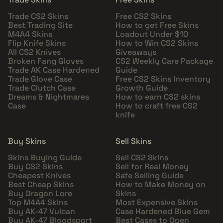
Trade CS2 Skins
Free CS2 Skins
Best Trading Site
How to get Free Skins
M4A4 Skins
Loadout Under $10
Flip Knife Skins
How to Win CS2 Skins
All CS2 Knives
Giveaways
Broken Fang Gloves
CS2 Weekly Care Package
Trade AK Case Hardened
Guide
Trade Glove Case
Free CS2 Skins Inventory
Trade Clutch Case
Growth Guide
Dreams & Nightmares
How to earn CS2 skins
Case
How to craft free CS2
knife
Buy Skins
Sell Skins
Skins Buying Guide
Sell CS2 Skins
Buy CS2 Skins
Sell for Real Money
Cheapest Knives
Safe Selling Guide
Best Cheap Skins
How to Make Money on
Buy Dragon Lore
Skins
Top M4A4 Skins
Most Expensive Skins
Buy AK-47 Vulcan
Case Hardened Blue Gem
Buy AK-47 Bloodsport
Best Cases to Open