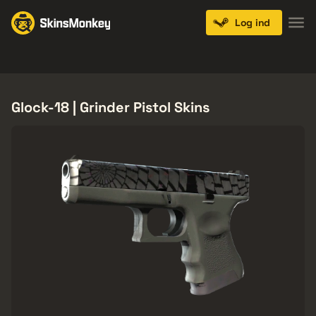
Log ind
Knives
Gloves
Pistols
Rifles
SMGs
Glock-18 | Grinder Pistol Skins