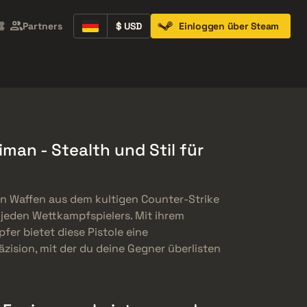
Partners
$ USD
Einloggen über Steam
Containers
Music Kits
Pins
Patches
aiman - Stealth und Stil für
ten Waffen aus dem kultigen Counter-Strike
jeden Wettkampfspielers. Mit ihrem
er bietet diese Pistole eine
äzision, mit der du deine Gegner überlisten