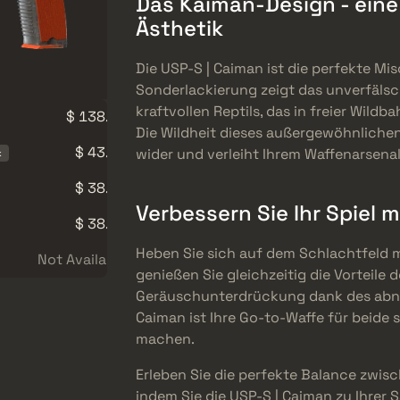
Das Kaiman-Design - eine
Ästhetik
Die USP-S | Caiman ist die perfekte Mi
Sonderlackierung zeigt das unverfälsch
kraftvollen Reptils, das in freier Wildb
$ 138.93
Die Wildheit dieses außergewöhnlichen 
$ 43.55
wider und verleiht Ihrem Waffenarsen
k
$ 38.45
Verbessern Sie Ihr Spiel 
$ 38.40
Heben Sie sich auf dem Schlachtfeld 
Not Available
genießen Sie gleichzeitig die Vorteile
Geräuschunterdrückung dank des abne
Caiman ist Ihre Go-to-Waffe für beide
machen.
Erleben Sie die perfekte Balance zwisc
indem Sie die USP-S | Caiman zu Ihrer