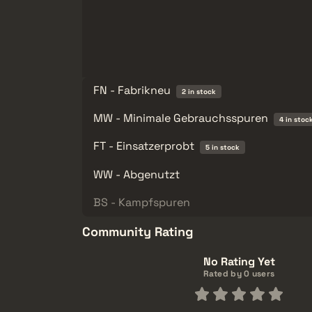
FN - Fabrikneu
2 in stock
MW - Minimale Gebrauchsspuren
4 in stoc
FT - Einsatzerprobt
5 in stock
WW - Abgenutzt
BS - Kampfspuren
Community Rating
No Rating Yet
Rated by 0 users