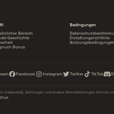
il
Bedingungen
sönlicher Bereich
Datenschutzbestimm
del Geschichte
Erstattungsrichtlinie
herheit
Nutzungsbedingunge
pruch Bonus
team
Facebook
Instagram
Twitter
TikTok
D
von
[redacted]
. Zahlungen und andere Dienstleistungen können v
 Chat
.