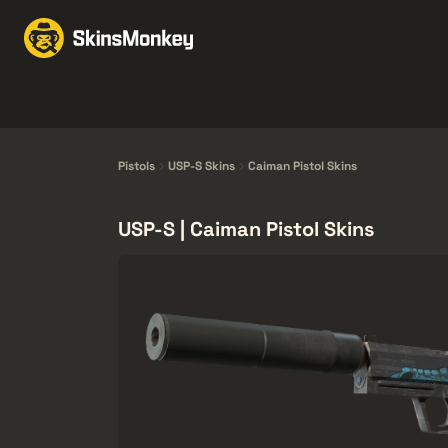
Skins handeln
Marke
Knives
Gloves
Pistols
Rifles
Pistols
USP-S Skins
Caiman Pistol Skins
USP-S | Caiman Pistol Skins