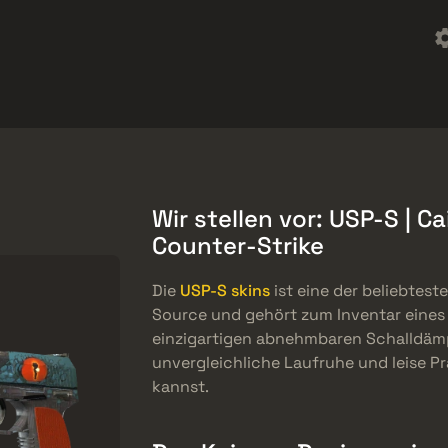
t
Werbegeschenke
Hilfszentrum
Mehr
SMGs
Heavy
Charms
Agents
Wir stellen vor: USP-S | C
Counter-Strike
Die
USP-S skins
ist eine der beliebtes
Source und gehört zum Inventar eines 
einzigartigen abnehmbaren Schalldämpf
unvergleichliche Laufruhe und leise Pr
kannst.