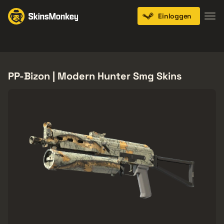
Einloggen
Knives
Gloves
Pistols
Rifles
SMGs
PP-Bizon | Modern Hunter Smg Skins